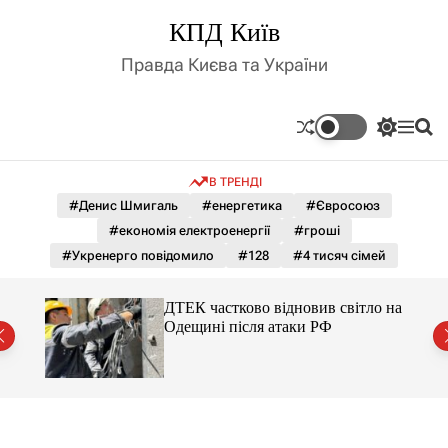
П
КПД Київ
е
р
Правда Києва та України
е
й
т
П
М
П
и
е
е
о
д
р
н
ш
В ТРЕНДІ
е
ю
у
о
м
к
#Денис Шмигаль
#енергетика
#Євросоюз
в
и
м
#економія електроенергії
#гроші
к
і
а
#Укренерго повідомило
#128
#4 тисяч сімей
ч
с
к
т
о
ло на
ДТЕК частково відновив світло на
у
л
Одещині після атаки РФ
ь
о
р
о
в
о
г