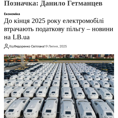
Позначка:
Данило Гетманцев
о
р
е
Економіка
ж
До кінця 2025 року електромобілі
и
м
втрачають податкову пільгу – новини
у
на LB.ua
Від
Федоренко Світлана
19 Липня, 2025