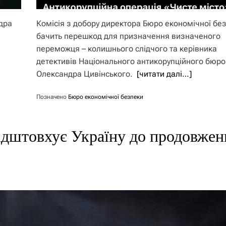
дра
Комісія з добору директора Бюро економічної бе
бачить перешкод для призначення визначеного
переможця – колишнього слідчого та керівника
детективів Національного антикорупційного бюро
Олександра Цивінського.
[читати далі…]
Позначено
Бюро економічної безпеки
ідштовхує Україну до продовжен