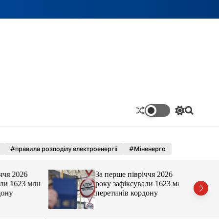
П
П
е
о
р
ш
е
у
м
к
#правила розподілу електроенергії
#Міненерго
и
к
а
 2026
За перше півріччя 2026
ч
 1623 млн
року зафіксували 1623 млн
к
у
перетинів кордону
о
л
ь