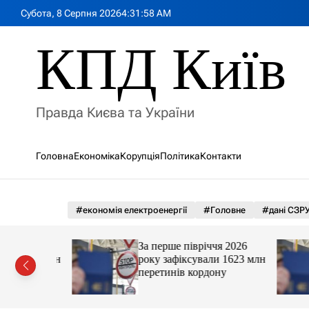
П
Субота, 8 Серпня 2026
4
:
32
:
00
AM
е
р
КПД Київ
е
й
т
и
Правда Києва та України
д
о
в
Головна
Економіка
Корупція
Політика
Контакти
м
і
с
т
#економія електроенергії
#Головне
#дані СЗР
у
я 2026
За перше півріччя 2026
 1623 млн
року зафіксували 1623 млн
ну
перетинів кордону