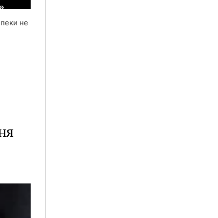
зпеки не
ня