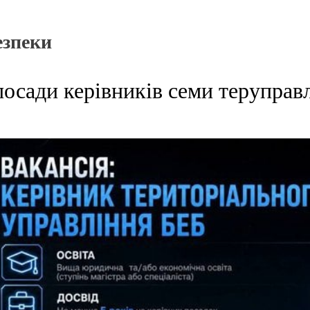
езпеки
осади керівників семи теруправ