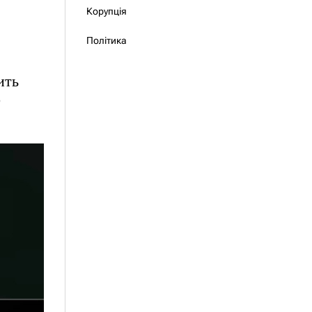
Корупція
Політика
ить
о