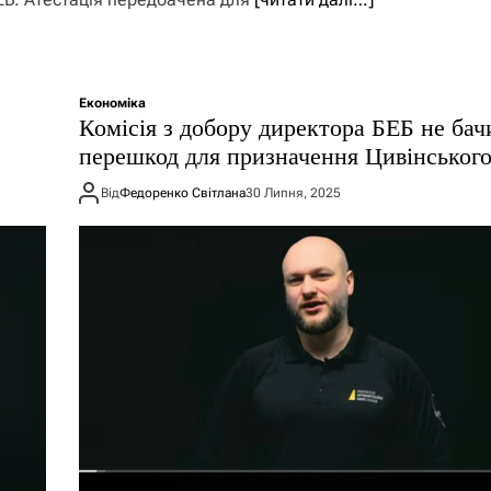
Економіка
​Комісія з добору директора БЕБ не бач
перешкод для призначення Цивінськог
Від
Федоренко Світлана
30 Липня, 2025