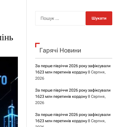
о
р
о
П
в
о
о
г
ш
о
лінь
у
р
е
к
ж
Гарячі Новини
:
и
м
у
За перше півріччя 2026 року зафіксували
1623 млн перетинів кордону
8 Серпня,
2026
За перше півріччя 2026 року зафіксували
1623 млн перетинів кордону
8 Серпня,
2026
За перше півріччя 2026 року зафіксували
1623 млн перетинів кордону
8 Серпня,