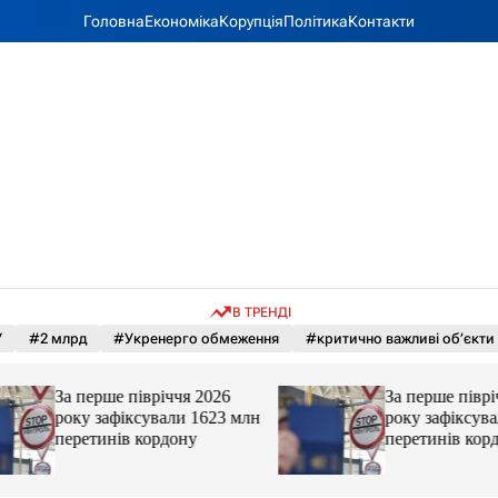
Головна
Економіка
Корупція
Політика
Контакти
В ТРЕНДІ
У
#2 млрд
#Укренерго обмеження
#критично важливі об’єкти
За перше півріччя 2026
За перше півріччя
року зафіксували 1623 млн
року зафіксували
перетинів кордону
перетинів кордон