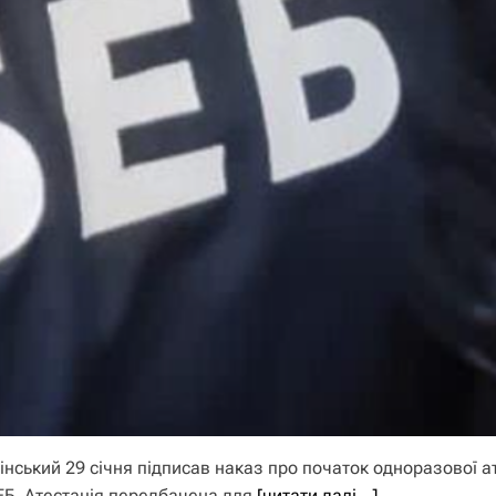
ський 29 січня підписав наказ про початок одноразової ат
БЕБ. Атестація передбачена для
[читати далі…]