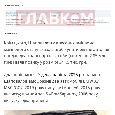
Крім цього, Шаповалов у внесених змінах до
майнового стану вказав: щоб купити елітне авто, він
продав два транспортні засоби (кожен по 2,85 млн
грн) і взяв позику у розмірі 341,5 тис. грн.
Для порівняння. У
декларації за 2025 рік
нардеп
Шаповалов відобразив два автомобілі BMW X7
M50i/G07, 2019 року випуску і Audi A6, 2015 року
виписку; водний засіб «Бомбардир», 2006 року
випуску і два причепи.