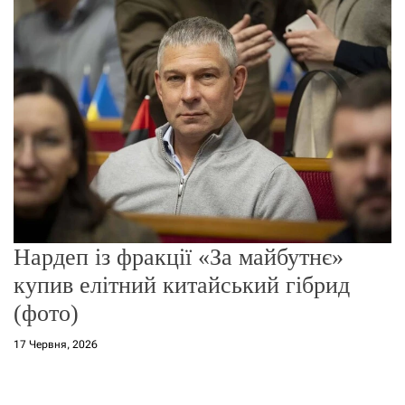
о
р
е
ж
и
м
у
Нардеп із фракції «За майбутнє»
купив елітний китайський гібрид
(фото)
17 Червня, 2026