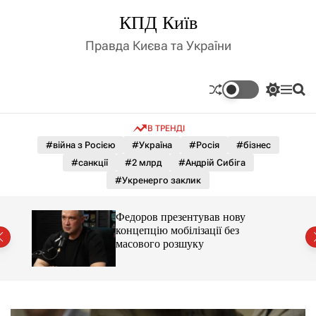
П
КПД Київ
е
р
Правда Києва та України
е
й
т
П
М
П
и
е
е
о
д
р
н
ш
В ТРЕНДІ
е
ю
у
о
м
к
#війна з Росією
#Україна
#Росія
#бізнес
в
и
м
#санкції
#2 млрд
#Андрій Сибіга
к
і
а
#Укренерго заклик
ч
с
к
т
о
, що
Федоров презентував нову
у
л
концепцію мобілізації без
ь
масового розшуку
о
р
о
в
о
г