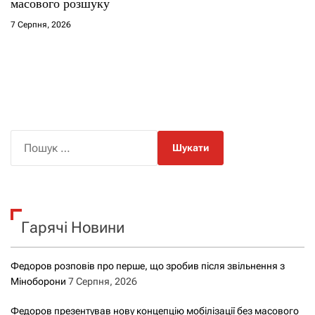
масового розшуку
7 Серпня, 2026
П
о
ш
у
к
Гарячі Новини
:
Федоров розповів про перше, що зробив після звільнення з
Міноборони
7 Серпня, 2026
Федоров презентував нову концепцію мобілізації без масового