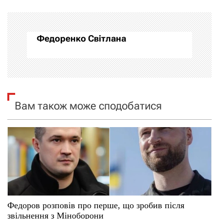
г
а
Федоренко Світлана
ц
і
я
Вам також може сподобатися
з
а
п
и
с
Федоров розповів про перше, що зробив після
і
звільнення з Міноборони