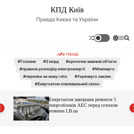
П
КПД Київ
е
р
Правда Києва та України
е
й
т
П
М
П
и
е
е
о
д
р
н
ш
В ТРЕНДІ
е
ю
у
о
м
к
#Головне
#2 млрд
#критично важливі об’єкти
в
и
м
#правила розподілу електроенергії
#Міненерго
к
і
а
#переліки на зиму і літо
#Укренерго заклик
ч
с
#Енергоатом опалювальний сезон
к
т
о
у
л
го
Енергоатом завершив ремонти 5
ь
йські
енергоблоків АЕС перед сезоном
о
новини LB.ua
р
о
в
о
г