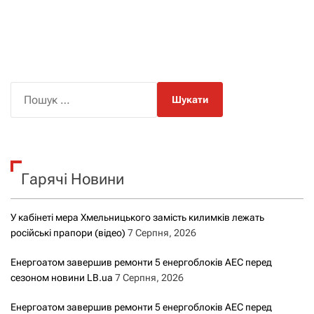
П
о
ш
у
к
Гарячі Новини
:
У кабінеті мера Хмельницького замість килимків лежать
російські прапори (відео)
7 Серпня, 2026
Енергоатом завершив ремонти 5 енергоблоків АЕС перед
сезоном новини LB.ua
7 Серпня, 2026
Енергоатом завершив ремонти 5 енергоблоків АЕС перед