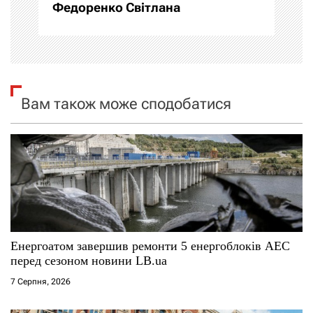
Федоренко Світлана
ц
і
я
Вам також може сподобатися
з
а
п
и
с
Енергоатом завершив ремонти 5 енергоблоків АЕС
і
перед сезоном новини LB.ua
7 Серпня, 2026
в