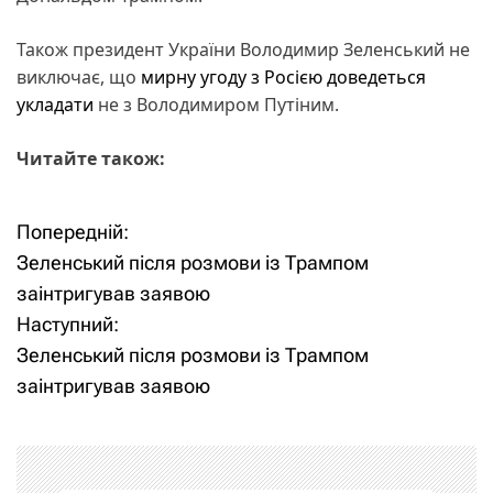
Також президент України Володимир Зеленський не
виключає, що
мирну угоду з Росією доведеться
укладати
не з Володимиром Путіним.
Читайте також:
Попередній:
Н
Зеленський після розмови із Трампом
а
заінтригував заявою
Наступний:
в
Зеленський після розмови із Трампом
і
заінтригував заявою
г
а