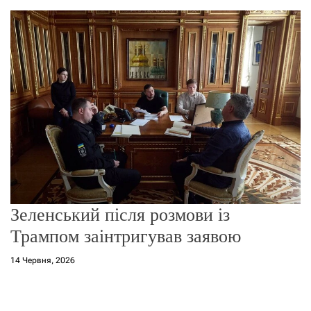
о
р
е
ж
и
м
у
Зеленський після розмови із
Трампом заінтригував заявою
14 Червня, 2026