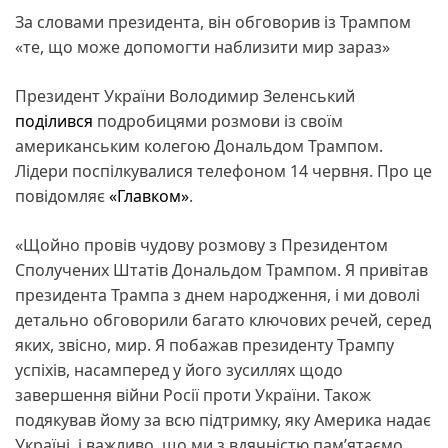
За словами президента, він обговорив із Трампом
«те, що може допомогти наблизити мир зараз»
Президент України Володимир Зеленський
поділився
подробицями розмови із своїм
американським колегою Дональдом Трампом.
Лідери поспілкувалися телефоном 14 червня. Про це
повідомляє
«Главком»
.
«Щойно провів чудову розмову з Президентом
Сполучених Штатів Дональдом Трампом. Я привітав
президента Трампа з днем народження, і ми доволі
детально обговорили багато ключових речей, серед
яких, звісно, мир. Я побажав президенту Трампу
успіхів, насамперед у його зусиллях щодо
завершення війни Росії проти України. Також
подякував йому за всю підтримку, яку Америка надає
Україні, і важливо, що ми з вдячністю пам’ятаємо