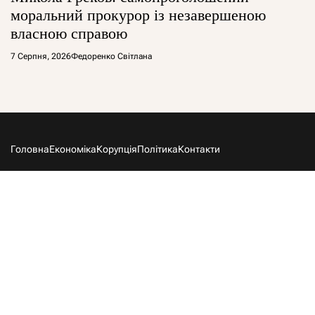
моральний прокурор із незавершеною
власною справою
7 Серпня, 2026
Федоренко Світлана
Головна
Економіка
Корупція
Політика
Контакти