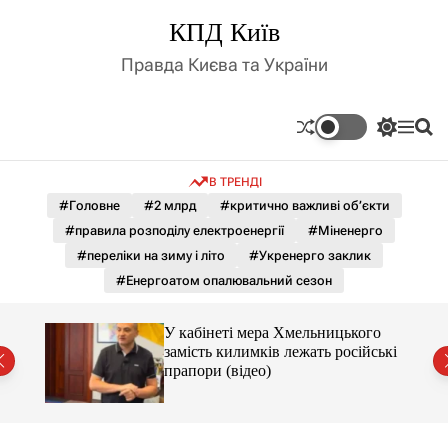
П
КПД Київ
е
р
Правда Києва та України
е
й
т
П
М
П
и
е
е
о
д
р
н
ш
В ТРЕНДІ
е
ю
у
о
м
к
#Головне
#2 млрд
#критично важливі об’єкти
в
и
м
#правила розподілу електроенергії
#Міненерго
к
і
а
#переліки на зиму і літо
#Укренерго заклик
ч
с
#Енергоатом опалювальний сезон
к
т
о
у
л
го
У кабінеті мера Хмельницького
ь
йські
замість килимків лежать російські
о
прапори (відео)
р
о
в
о
г