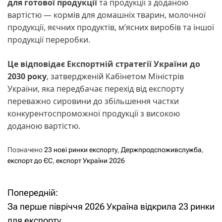
для готової продукції
та продукції з доданою
вартістю — кормів для домашніх тварин, молочної
продукції, яєчних продуктів, м’ясних виробів та іншої
продукції переробки.
Це відповідає Експортній стратегії України до
2030 року
, затвердженій Кабінетом Міністрів
України, яка передбачає перехід від експорту
переважно сировини до збільшення частки
конкурентоспроможної продукції з високою
доданою вартістю.
Позначено
23 нові ринки експорту
,
Держпродспоживслужба
,
експорт до ЄС
,
експорт України 2026
Попередній:
Н
За перше півріччя 2026 Україна відкрила 23 ринки
а
для експорту