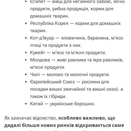
Єгипет — вівці для негайного забою, яєчні
продукти, рибна продукція, корми для
домашніх тварин.
Республіка Корея — корми для домашніх
тварин.
Кот-д’Івуар — яловичина, баранина, м’ясо
птиці та продукти з них.
Кувейт — м’ясо та м’ясні продукти.
Молдова — живі равлики та ікра равликів,
м’ясні продукти.
Чилі — молоко та молочні продукти.
Європейський Союз — рослини для
посадки вишні звичайної та вишні сизої, а
також їх гібриди.
Китай — українське борошно.
Як зазначає відомство,
особливо важливо, що
дедалі більше нових ринків відкривається саме