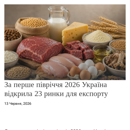
о
р
е
ж
и
м
у
За перше півріччя 2026 Україна
відкрила 23 ринки для експорту
13 Червня, 2026