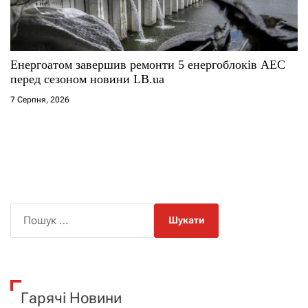
Енергоатом завершив ремонти 5 енергоблоків АЕС
перед сезоном новини LB.ua
7 Серпня, 2026
П
о
ш
у
к
Гарячі Новини
: