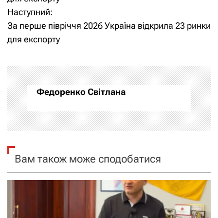
Наступний:
в
За перше півріччя 2026 Україна відкрила 23 ринки
і
для експорту
г
а
Федоренко Світлана
ц
і
я
Вам також може сподобатися
з
а
п