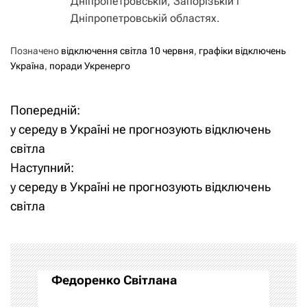
Дніпропетровській, Запорізькій і
Дніпропетровській областях.
Позначено
відключення світла 10 червня
,
графіки відключень
Україна
,
поради Укренерго
Попередній:
Н
у середу в Україні не прогнозують відключень
а
світла
Наступний:
в
у середу в Україні не прогнозують відключень
і
світла
г
а
Федоренко Світлана
ц