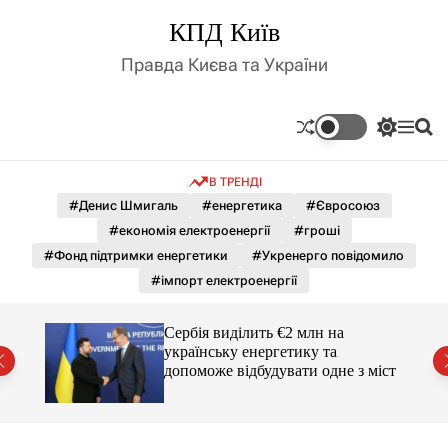
П
КПД Київ
е
р
Правда Києва та України
е
й
т
П
М
П
и
е
е
о
д
р
н
ш
В ТРЕНДІ
е
ю
у
о
м
к
#Денис Шмигаль
#енергетика
#Євросоюз
в
и
м
#економія електроенергії
#гроші
к
і
а
#Фонд підтримки енергетики
#Укренерго повідомило
ч
с
#імпорт електроенергії
к
т
о
у
л
Сербія виділить €2 млн на
ь
українську енергетику та
о
міст
допоможе відбудувати одне з міст
р
о
в
о
г