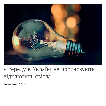
о
р
е
ж
и
м
у
у середу в Україні не прогнозують
відключень світла
10 Червня, 2026