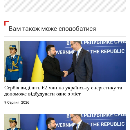
і
я
Вам також може сподобатися
з
а
п
и
с
Сербія виділить €2 млн на українську енергетику та
і
допоможе відбудувати одне з міст
9 Серпня, 2026
в