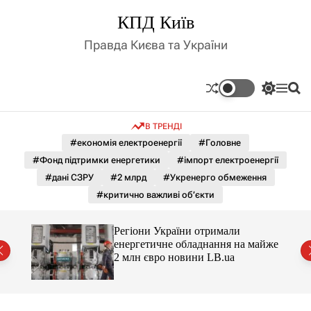
П
КПД Київ
е
р
Правда Києва та України
е
й
т
П
М
П
и
е
е
о
д
р
н
ш
В ТРЕНДІ
е
ю
у
о
м
к
#економія електроенергії
#Головне
в
и
м
#Фонд підтримки енергетики
#імпорт електроенергії
к
і
а
#дані СЗРУ
#2 млрд
#Укренерго обмеження
ч
с
#критично важливі об’єкти
к
т
о
у
л
Регіони України отримали
ь
майже
енергетичне обладнання на майже
о
2 млн євро новини LB.ua
р
о
в
о
г