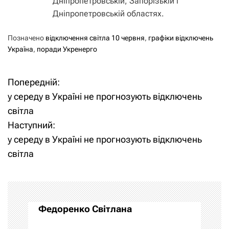
Дніпропетровській, Запорізькій і
Дніпропетровській областях.
Позначено
відключення світла 10 червня
,
графіки відключень
Україна
,
поради Укренерго
Попередній:
Н
у середу в Україні не прогнозують відключень
а
світла
Наступний:
в
у середу в Україні не прогнозують відключень
і
світла
г
а
Федоренко Світлана
ц