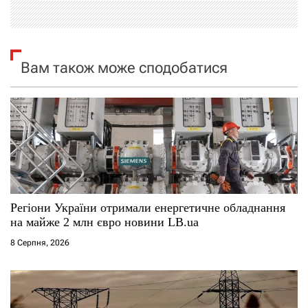
і
я
Вам також може сподобатися
з
а
п
и
с
Регіони України отримали енергетичне обладнання
і
на майже 2 млн євро новини LB.ua
8 Серпня, 2026
в