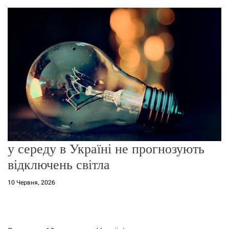
о
р
е
ж
и
м
у
у середу в Україні не прогнозують
відключень світла
10 Червня, 2026