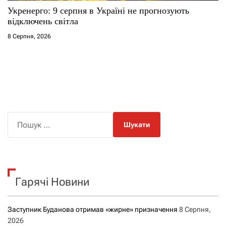
Укренерго: 9 серпня в Україні не прогнозують
відключень світла
8 Серпня, 2026
П
о
ш
у
к
Гарячі Новини
:
Заступник Буданова отримав «жирне» призначення
8 Серпня,
2026