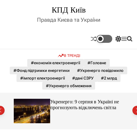
П
КПД Київ
е
р
Правда Києва та України
е
й
т
П
М
П
и
е
е
о
д
р
н
ш
В ТРЕНДІ
е
ю
у
о
м
к
#економія електроенергії
#Головне
в
и
м
#Фонд підтримки енергетики
#Укренерго повідомило
к
і
а
#імпорт електроенергії
#дані СЗРУ
#2 млрд
ч
с
#Укренерго обмеження
к
т
о
у
л
Укренерго: 9 серпня в Україні не
ь
прогнозують відключень світла
о
р
о
в
о
г