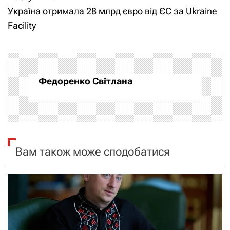
в
Україна отримала 28 млрд євро від ЄС за Ukraine
і
Facility
г
а
Федоренко Світлана
ц
і
я
Вам також може сподобатися
з
а
п
и