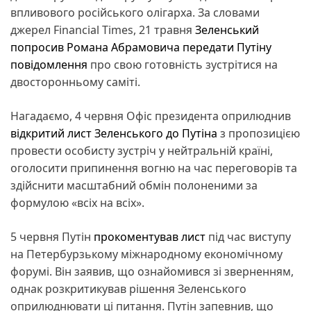
впливового російського олігарха. За словами
джерел Financial Times, 21 травня
Зеленський
попросив Романа Абрамовича передати Путіну
повідомлення
про свою готовність зустрітися на
двосторонньому саміті.
Нагадаємо, 4 червня Офіс президента оприлюднив
відкритий лист Зеленського до Путіна
з пропозицією
провести особисту зустріч у нейтральній країні,
оголосити припинення вогню на час переговорів та
здійснити масштабний обмін полоненими за
формулою «всіх на всіх».
5 червня Путін
прокоментував лист
під час виступу
на Петербурзькому міжнародному економічному
форумі. Він заявив, що ознайомився зі зверненням,
однак розкритикував рішення Зеленського
оприлюднювати ці питання. Путін запевнив, що