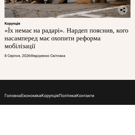
Корупція
«Їх немає на радарі». Нардеп пояснив, кого
насамперед має охопити реформа
мобілізації
8 Серпня, 2026
Федоренко Світлана
Головна
Економіка
Корупція
Політика
Контакти