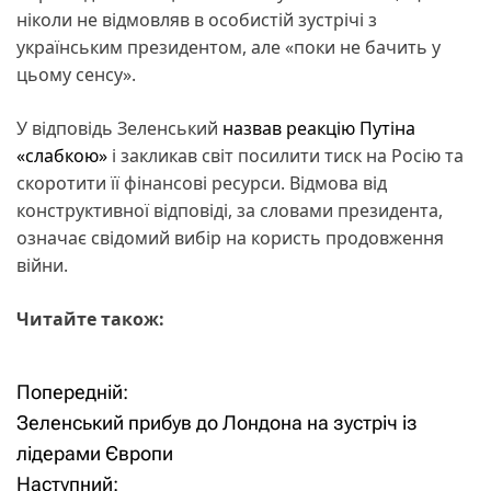
ніколи не відмовляв в особистій зустрічі з
українським президентом, але «поки не бачить у
цьому сенсу».
У відповідь Зеленський
назвав реакцію Путіна
«слабкою»
і закликав світ посилити тиск на Росію та
скоротити її фінансові ресурси. Відмова від
конструктивної відповіді, за словами президента,
означає свідомий вибір на користь продовження
війни.
Читайте також:
Попередній:
Н
Зеленський прибув до Лондона на зустріч із
а
лідерами Європи
Наступний: