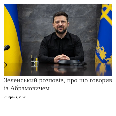
о
р
е
ж
и
м
у
Зеленський розповів, про що говорив
із Абрамовичем
7 Червня, 2026