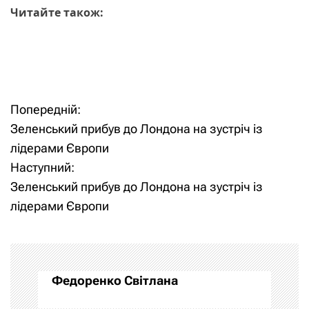
Читайте також:
Попередній:
Н
Зеленський прибув до Лондона на зустріч із
а
лідерами Європи
Наступний:
в
Зеленський прибув до Лондона на зустріч із
і
лідерами Європи
г
а
Федоренко Світлана
ц