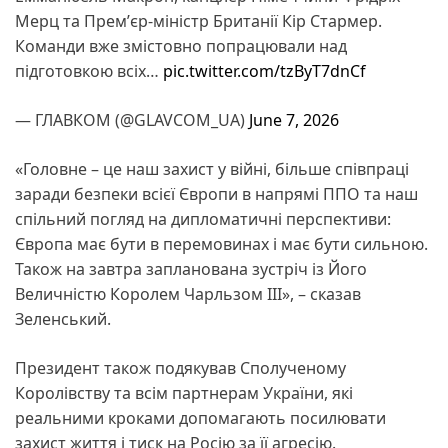
Мерц та Премʼєр-міністр Британії Кір Стармер.
Команди вже змістовно попрацювали над
підготовкою всіх…
pic.twitter.com/tzByT7dnCf
— ГЛАВКОМ (@GLAVCOM_UA)
June 7, 2026
«Головне – це наш захист у війні, більше співпраці
заради безпеки всієї Європи в напрямі ППО та наш
спільний погляд на дипломатичні перспективи:
Європа має бути в перемовинах і має бути сильною.
Також на завтра запланована зустріч із Його
Величністю Королем Чарльзом III», – сказав
Зеленський.
Президент також подякував Сполученому
Королівству та всім партнерам України, які
реальними кроками допомагають посилювати
захист життя і тиск на Росію за її агресію.