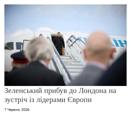
о
р
е
ж
и
м
у
Зеленський прибув до Лондона на
зустріч із лідерами Європи
7 Червня, 2026