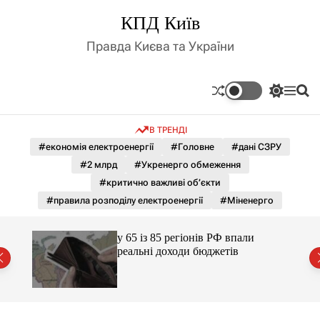
П
КПД Київ
е
р
Правда Києва та України
е
й
т
П
М
П
и
е
е
о
д
р
н
ш
В ТРЕНДІ
е
ю
у
о
м
к
#економія електроенергії
#Головне
#дані СЗРУ
в
и
м
#2 млрд
#Укренерго обмеження
к
і
а
#критично важливі об’єкти
ч
с
#правила розподілу електроенергії
#Міненерго
к
т
о
у
л
ори з
у 65 із 85 регіонів РФ впали
ь
аці
реальні доходи бюджетів
о
р
о
в
о
г