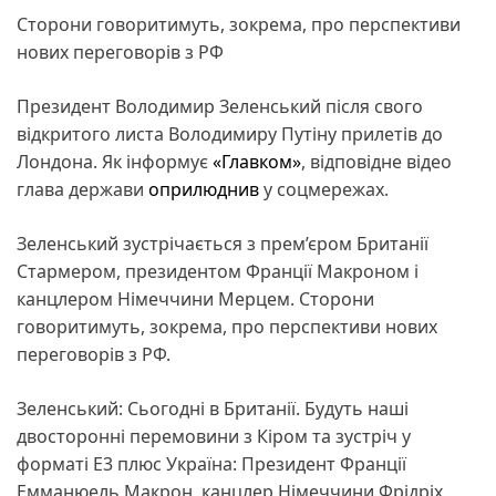
Сторони говоритимуть, зокрема, про перспективи
нових переговорів з РФ
Президент Володимир Зеленський після свого
відкритого листа Володимиру Путіну прилетів до
Лондона. Як інформує
«Главком»
, відповідне відео
глава держави
оприлюднив
у соцмережах.
Зеленський зустрічається з прем’єром Британії
Стармером, президентом Франції Макроном і
канцлером Німеччини Мерцем. Сторони
говоритимуть, зокрема, про перспективи нових
переговорів з РФ.
Зеленський: Сьогодні в Британії. Будуть наші
двосторонні перемовини з Кіром та зустріч у
форматі E3 плюс Україна: Президент Франції
Емманюель Макрон, канцлер Німеччини Фрідріх