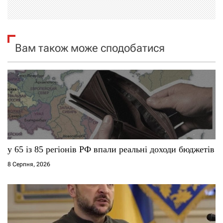
і
я
Вам також може сподобатися
з
а
п
и
с
у 65 із 85 регіонів РФ впали реальні доходи бюджетів
і
8 Серпня, 2026
в