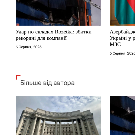
и
с
Удар по складах Rozetka: збитки
Азербайдж
і
рекордні для компанії
Україні у 
МЗС
6 Серпня, 2026
в
6 Серпня, 202
Більше від автора