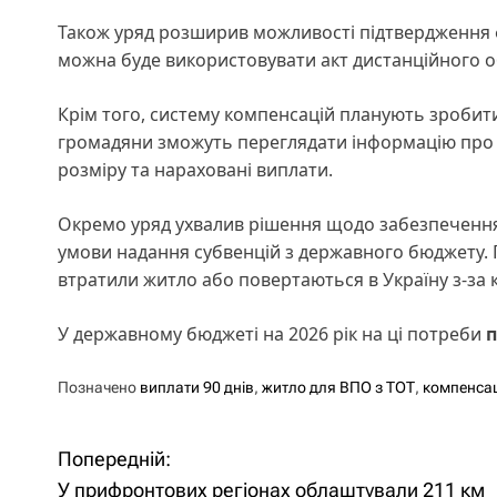
Також уряд розширив можливості підтвердження 
можна буде використовувати акт дистанційного о
Крім того, систему компенсацій планують зробит
громадяни зможуть переглядати інформацію про п
розміру та нараховані виплати.
Окремо уряд ухвалив рішення щодо забезпечення 
умови надання субвенцій з державного бюджету. П
втратили житло або повертаються в Україну з-за 
У державному бюджеті на 2026 рік на ці потреби
п
Позначено
виплати 90 днів
,
житло для ВПО з ТОТ
,
компенса
Попередній:
Н
У прифронтових регіонах облаштували 211 км