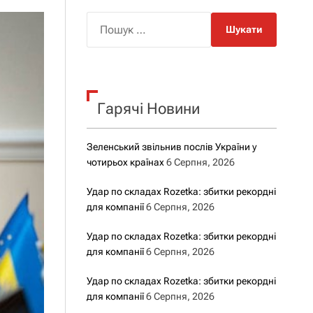
о
р
П
о
о
в
о
ш
г
у
о
р
к
е
Гарячі Новини
:
ж
и
м
у
Зеленський звільнив послів України у
чотирьох країнах
6 Серпня, 2026
Удар по складах Rozetka: збитки рекордні
для компанії
6 Серпня, 2026
Удар по складах Rozetka: збитки рекордні
для компанії
6 Серпня, 2026
Удар по складах Rozetka: збитки рекордні
для компанії
6 Серпня, 2026