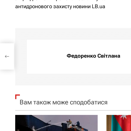
а
антидронового захисту новини LB.ua
в
і
г
а
вого
Федоренко Світлана
ц
і
я
Вам також може сподобатися
з
а
п