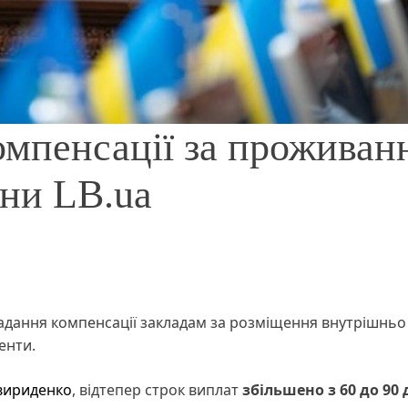
мпенсації за проживан
ини LB.ua
адання компенсації закладам за розміщення внутрішньо
менти.
вириденко
, відтепер строк виплат
збільшено з 60 до 90 