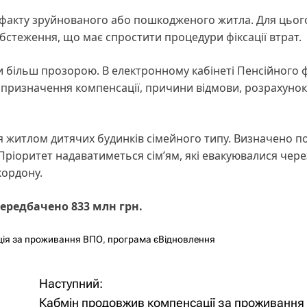
факту зруйнованого або пошкодженого житла. Для цьог
бстеження, що має спростити процедури фіксації втрат.
и більш прозорою. В електронному кабінеті Пенсійного 
ризначення компенсації, причини відмови, розрахунок 
житлом дитячих будинків сімейного типу. Визначено по
ріоритет надаватиметься сім’ям, які евакуювалися через
кордону.
ередбачено 833 млн грн.
ція за проживання ВПО
,
програма єВідновлення
Наступний:
Кабмін продовжив компенсації за проживання