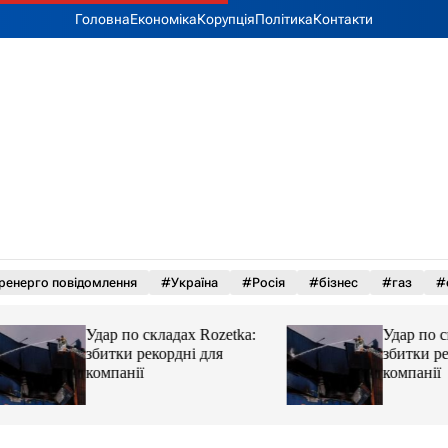
Головна
Економіка
Корупція
Політика
Контакти
ренерго повідомлення
#Україна
#Росія
#бізнес
#газ
#
Удар по складах Rozetka:
Удар по складах R
збитки рекордні для
збитки рекордні д
компанії
компанії