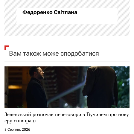
а
Федоренко Світлана
ц
і
я
Вам також може сподобатися
з
а
п
и
с
Зеленський розпочав переговори з Вучичем про нову
і
еру співпраці
8 Серпня, 2026
в