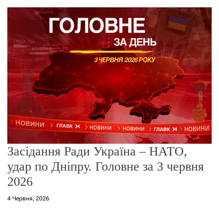
о
р
е
ж
и
м
у
Засідання Ради Україна – НАТО,
удар по Дніпру. Головне за 3 червня
2026
4 Червня, 2026