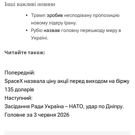
Інші важливі новини
Трамп
зробив
несподівану пропозицію
новому лідеру Ірану.
Рубіо
назвав
головну перешкоду миру в
Україні.
Читайте також:
Попередній:
Н
SpaceX назвала ціну акції перед виходом на біржу
а
135 доларів
Наступний:
в
Засідання Ради Україна – НАТО, удар по Дніпру.
і
Головне за 3 червня 2026
г