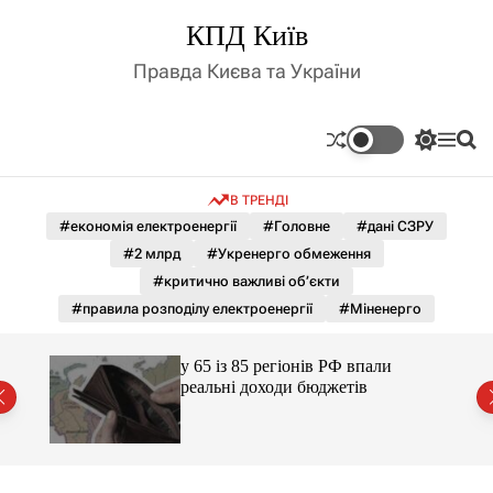
П
КПД Київ
е
р
Правда Києва та України
е
й
т
П
М
П
и
е
е
о
д
р
н
ш
В ТРЕНДІ
е
ю
у
о
м
к
#економія електроенергії
#Головне
#дані СЗРУ
в
и
м
#2 млрд
#Укренерго обмеження
к
і
а
#критично важливі об’єкти
ч
с
#правила розподілу електроенергії
#Міненерго
к
т
о
у
л
ори з
у 65 із 85 регіонів РФ впали
ь
аці
реальні доходи бюджетів
о
р
о
в
о
г