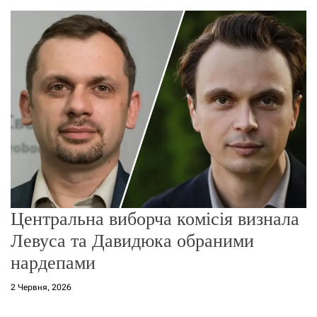
о
р
е
ж
и
м
у
Центральна виборча комісія визнала
Левуса та Давидюка обраними
нардепами
2 Червня, 2026