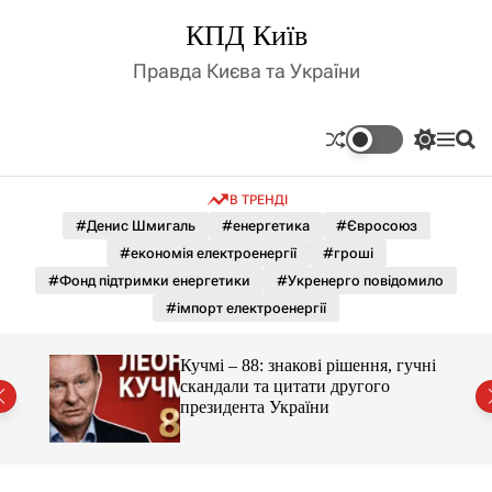
П
КПД Київ
е
р
Правда Києва та України
е
й
т
П
М
П
и
е
е
о
д
р
н
ш
В ТРЕНДІ
е
ю
у
о
м
к
#Денис Шмигаль
#енергетика
#Євросоюз
в
и
м
#економія електроенергії
#гроші
к
і
а
#Фонд підтримки енергетики
#Укренерго повідомило
ч
с
#імпорт електроенергії
к
т
о
у
л
гучні
Кучмі – 88: знакові рішення, гучні
ь
скандали та цитати другого
о
президента України
р
о
в
о
г