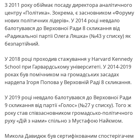
З 2011 року обіймає посаду директора аналітичного
центру «Політика». Зокрема, є засновником «Форуму
нових політичних лідерів». У 2014 році невдало
балотувався до Верховної Ради 8 скликання від
«Радикальної партії Олега Ляшка» (№43 у списку) як
безпартійний.
У 2018 році проходив стажування у Harvard Kennedy
School при Гарвардському університеті. У 2014-2019
роках був помічником на громадських засадах
нардепа Ігоря Попова у Верховній Раді 8 скликання.
У 2019 році невдало балотувався до Верховної Ради
9 скликання від партії «Голос» (№27 у списку). Того ж
року став співзасновником громадсько-політичного
руху «Дій з нами» спільно з Мустафою Найємом.
Микола Давидюк був сертифікованим спостерігачем