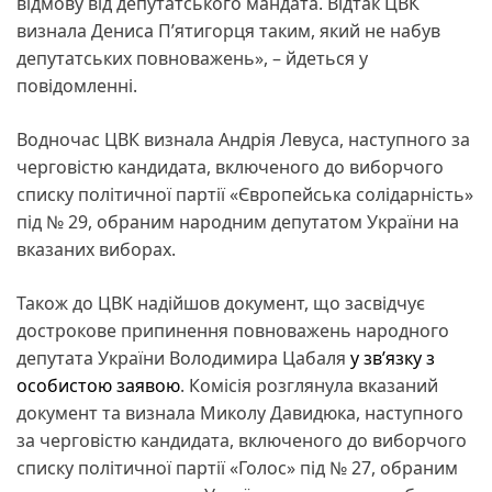
відмову від депутатського мандата. Відтак ЦВК
визнала Дениса П’ятигорця таким, який не набув
депутатських повноважень», – йдеться у
повідомленні.
Водночас ЦВК визнала Андрія Левуса, наступного за
черговістю кандидата, включеного до виборчого
списку політичної партії «Європейська солідарність»
під № 29, обраним народним депутатом України на
вказаних виборах.
Також до ЦВК надійшов документ, що засвідчує
дострокове припинення повноважень народного
депутата України Володимира Цабаля
у зв’язку з
особистою заявою
. Комісія розглянула вказаний
документ та визнала Миколу Давидюка, наступного
за черговістю кандидата, включеного до виборчого
списку політичної партії «Голос» під № 27, обраним