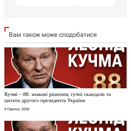
і
я
Вам також може сподобатися
з
а
п
и
с
Кучмі – 88: знакові рішення, гучні скандали та
і
цитати другого президента України
9 Серпня, 2026
в