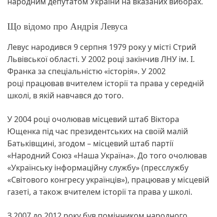
народним депутатом України на вказаних виборах.
Що відомо про Андрія Левуса
Левус народився 9 серпня 1979 року у місті Стрий
Львівської області. У 2002 році закінчив ЛНУ ім. І.
Франка за спеціальністю «історія». У 2002
році працював вчителем історії та права у середній
школі, в якій навчався до того.
У 2004 році очолював місцевий штаб Віктора
Ющенка під час президентських на своїй малій
Батьківщині, згодом – місцевий штаб партії
«Народний Союз «Наша Україна». До того очолював
«Українську інформаційну службу» (пресслужбу
«Світового конгресу українців»), працював у місцевій
газеті, а також вчителем історії та права у школі.
З 2007 до 2012 року був помічником народного