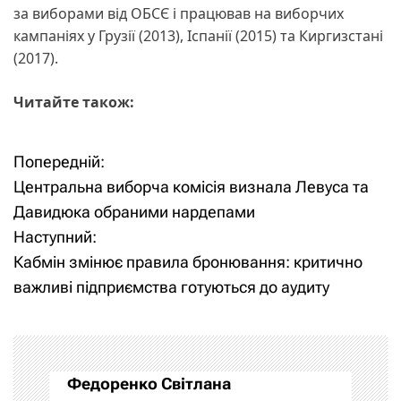
за виборами від ОБСЄ і працював на виборчих
кампаніях у Грузії (2013), Іспанії (2015) та Киргизстані
(2017).
Читайте також:
Попередній:
Н
Центральна виборча комісія визнала Левуса та
а
Давидюка обраними нардепами
Наступний:
в
Кабмін змінює правила бронювання: критично
і
важливі підприємства готуються до аудиту
г
а
Федоренко Світлана
ц