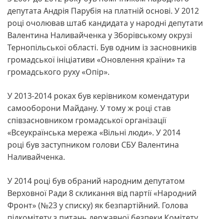
депутата Андрія Парубія на платній основі. У 2012
році очолював штаб кандидата у народні депутати
Валентина Наливайченка у Зборівському окрузі
Тернопільської області. Був одним із засновників
громадської ініціативи «Оновлення країни» та
громадського руху «Опір».
У 2013-2014 роках був керівником комендатури
самооборони Майдану. У тому ж році став
співзасновником громадської організації
«Всеукраїнська мережа «Вільні люди». У 2014
році був заступником голови СБУ Валентина
Наливайченка.
У 2014 році був обраний народним депутатом
Верховної Ради 8 скликання від партії «Народний
Фронт» (№23 у списку) як безпартійний. Голова
підкомітету з питань державної безпеки Комітету