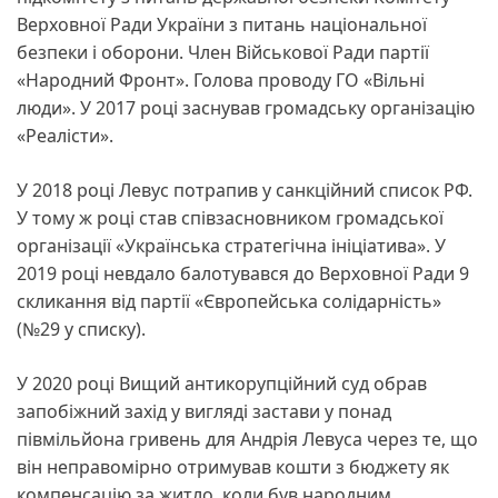
Верховної Ради України з питань національної
безпеки і оборони. Член Військової Ради партії
«Народний Фронт». Голова проводу ГО «Вільні
люди». У 2017 році заснував громадську організацію
«Реалісти».
У 2018 році Левус потрапив у санкційний список РФ.
У тому ж році став співзасновником громадської
організації «Українська стратегічна ініціатива». У
2019 році невдало балотувався до Верховної Ради 9
скликання від партії «Європейська солідарність»
(№29 у списку).
У 2020 році Вищий антикорупційний суд обрав
запобіжний захід у вигляді застави у понад
півмільйона гривень для Андрія Левуса через те, що
він неправомірно отримував кошти з бюджету як
компенсацію за житло, коли був народним