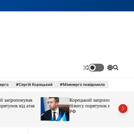
П
П
е
о
р
ш
ерго
#Сергій Корецький
#Міненерго повідомило
е
у
м
к
и
понував
Корецький запропонував
к
а
 від атак
бізнесу порятунок від атак
ч
РФ
к
о
л
ь