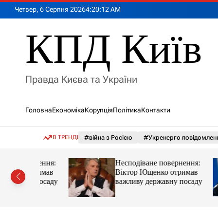
П
Четвер, 6 Серпня 2026
4
:
20
:
13
AM
е
р
КПД Київ
е
й
т
и
Правда Києва та України
д
о
в
Головна
Економіка
Корупція
Політика
Контакти
м
і
с
В ТРЕНДІ
#війна з Росією
#Укренерго повідомлен
т
у
ернення:
Несподіване повернення:
отримав
Віктор Ющенко отримав
у посаду
важливу державну посаду