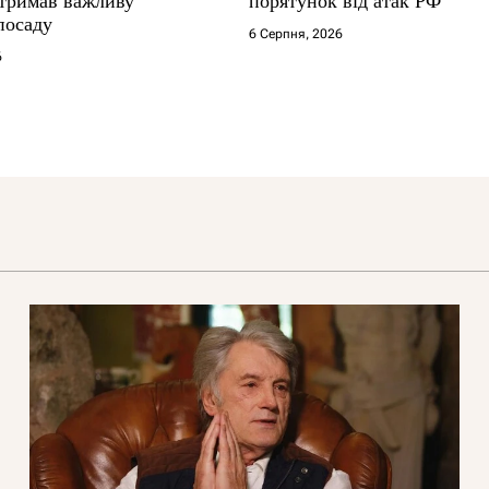
тримав важливу
порятунок від атак РФ
посаду
6 Серпня, 2026
6