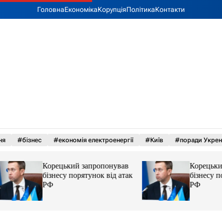
Головна
Економіка
Корупція
Політика
Контакти
ня
#бізнес
#економія електроенергії
#Київ
#поради Укрен
Корецький запропонував
Корецький запро
бізнесу порятунок від атак
бізнесу порятунок
РФ
РФ