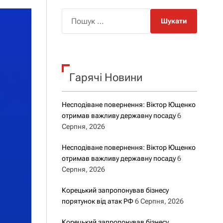
о
р
П
о
о
в
о
ш
г
у
о
р
к
е
Гарячі Новини
:
ж
и
м
у
Несподіване повернення: Віктор Ющенко
отримав важливу державну посаду
6
Серпня, 2026
Несподіване повернення: Віктор Ющенко
отримав важливу державну посаду
6
Серпня, 2026
Корецький запропонував бізнесу
порятунок від атак РФ
6 Серпня, 2026
Корецький запропонував бізнесу