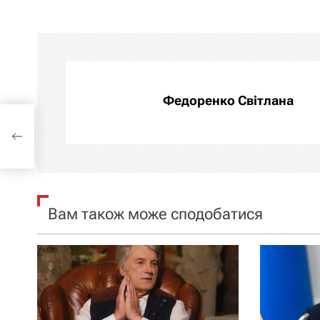
в
і
г
а
Федоренко Світлана
ц
нців
і
я
Вам також може сподобатися
з
а
п
и