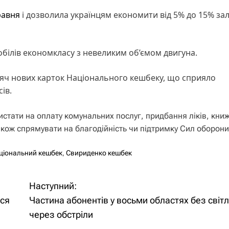
равня
і дозволила українцям економити від 5% до 15% за
обілів економкласу з невеликим об’ємом двигуна.
исяч нових карток Національного кешбеку, що сприяло
ів.
тати на оплату комунальних послуг, придбання ліків, книж
акож спрямувати на благодійність чи підтримку Сил оборони
ціональний кешбек
,
Свириденко кешбек
Наступний:
ися
Частина абонентів у восьми областях без світ
через обстріли