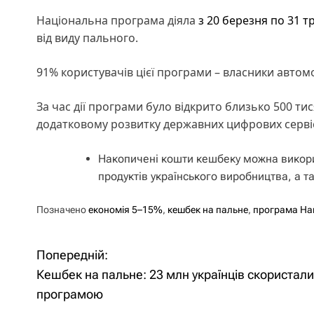
Національна програма діяла
з 20 березня по 31 т
від виду пального.
91% користувачів цієї програми – власники автом
За час дії програми було відкрито близько 500 т
додатковому розвитку державних цифрових сервіс
Накопичені кошти кешбеку можна викорис
продуктів українського виробництва, а т
Позначено
економія 5–15%
,
кешбек на пальне
,
програма На
Попередній:
Н
Кешбек на пальне: 23 млн українців скористал
а
програмою