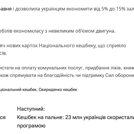
равня
і дозволила українцям економити від 5% до 15% за
обілів економкласу з невеликим об’ємом двигуна.
исяч нових карток Національного кешбеку, що сприяло
ів.
тати на оплату комунальних послуг, придбання ліків, книж
акож спрямувати на благодійність чи підтримку Сил оборони
ціональний кешбек
,
Свириденко кешбек
Наступний:
ися
Кешбек на пальне: 23 млн українців скористал
програмою