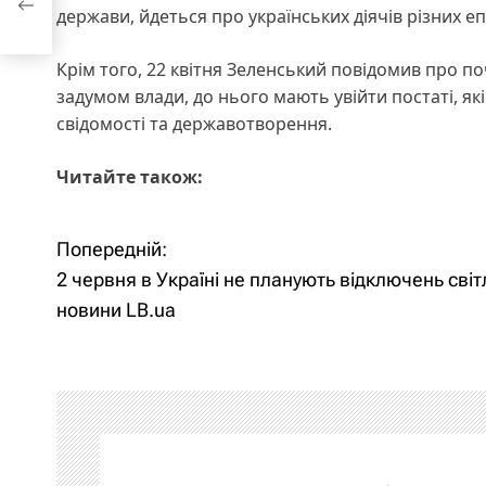
a
держави, йдеться про українських діячів різних е
Крім того, 22 квітня Зеленський повідомив про п
задумом влади, до нього мають увійти постаті, як
свідомості та державотворення.
Читайте також:
Попередній:
Н
2 червня в Україні не планують відключень світ
а
новини LB.ua
в
і
г