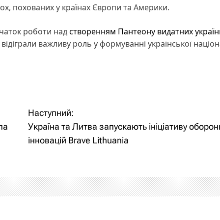
пох, похованих у країнах Європи та Америки.
очаток роботи над
створенням Пантеону видатних україн
і відіграли важливу роль у формуванні української націо
Наступний:
ла
Україна та Литва запускають ініціативу оборо
інновацій Brave Lithuania