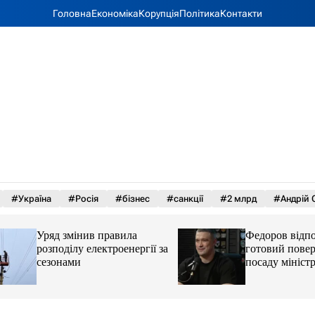
Головна
Економіка
Корупція
Політика
Контакти
#Україна
#Росія
#бізнес
#санкції
#2 млрд
#Андрій 
Уряд змінив правила
Федоров відповів,
розподілу електроенергії за
готовий повернут
сезонами
посаду міністра 