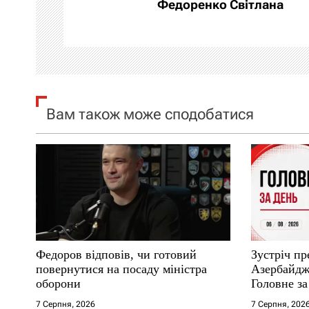
а
Федоренко Світлана
ц
і
я
Вам також може сподобатися
з
а
п
и
с
Федоров відповів, чи готовий
Зустріч пр
і
повернутися на посаду міністра
Азербайджа
оборони
Головне за
в
7 Серпня, 2026
7 Серпня, 202