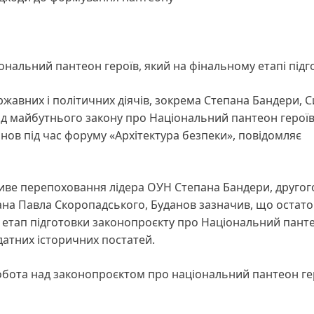
ональний пантеон героїв, який на фінальному етапі підг
жавних і політичних діячів, зокрема Степана Бандери, 
д майбутнього закону про Національний пантеон героїв
нов під час форуму «Архітектура безпеки», повідомляє
иве перепоховання лідера ОУН Степана Бандери, другог
ана Павла Скоропадського, Буданов зазначив, що остат
 етап підготовки законопроєкту про Національний пант
датних історичних постатей.
 робота над законопроєктом про національний пантеон ге