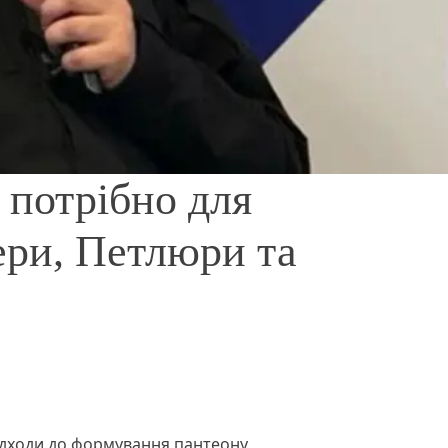
 потрібно для
ери, Петлюри та
ідходи до формування пантеону