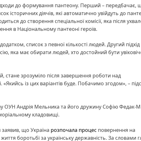
ідходи до формування пантеону. Перший – передбачає, 
ок історичних діячів, які автоматично увійдуть до пант
диться до створення спеціальної комісії, яка після ухва
нення в Національному пантеоні героїв.
датком, список з певної кількості людей. Другий підхід 
сію, яка має обирати людей, хто достойний бути увікові
й, стане зрозуміло після завершення роботи над
. «Якийсь із цих варіантів буде. Побачимо згодом», – під
ову ОУН Андрія Мельника та його дружину Софію Федак-
моріальному кладовищі.
 заявив, що Україна
розпочала процес
повернення на
 життя боротьбі за українську державність. За словами г