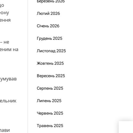
Березень 2026
що
еону
Лютий 2026
лення
Січень 2026
Грудень 2025
– не
ченим на
Листопад 2025
Жовтень 2025
Вересень 2025
сумував
Серпень 2025
Мельник
Липень 2025
Червень 2025
Травень 2025
Укр
лави
іні