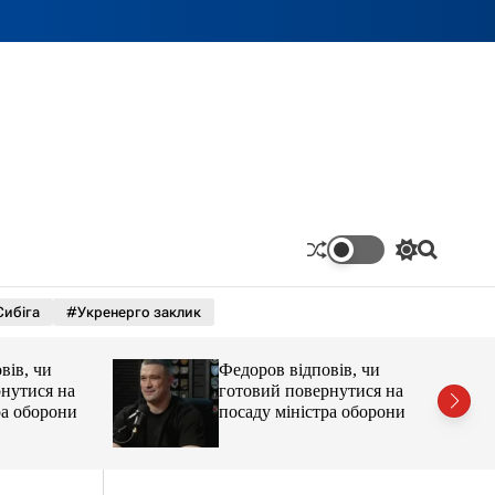
П
П
е
о
р
ш
Сибіга
#Укренерго заклик
е
у
м
к
и
 чи
Федоров відповів, чи
к
а
ися на
готовий повернутися на
ч
оборони
посаду міністра оборони
к
о
л
ь