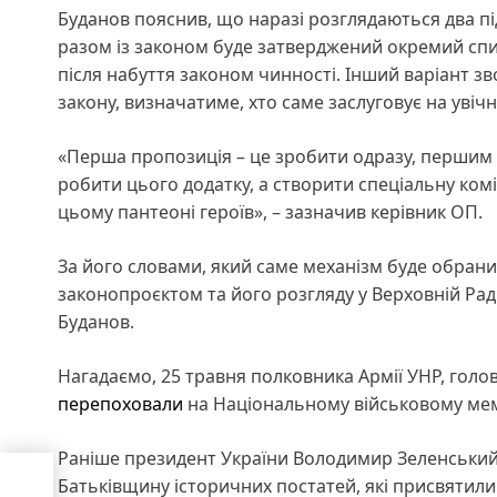
Буданов пояснив, що наразі розглядаються два п
разом із законом буде затверджений окремий спис
після набуття законом чинності. Інший варіант зво
закону, визначатиме, хто саме заслуговує на увіч
«Перша пропозиція – це зробити одразу, першим до
робити цього додатку, а створити спеціальну комі
цьому пантеоні героїв», – зазначив керівник ОП.
За його словами, який саме механізм буде обрани
законопроєктом та його розгляду у Верховній Раді
Буданов.
Нагадаємо, 25 травня полковника Армії УНР, гол
перепоховали
на Національному військовому ме
Раніше президент України Володимир Зеленський
Батьківщину історичних постатей, які присвятили