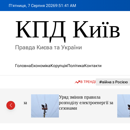
П
П’ятниця, 7 Серпня 2026
9
:
51
:
42
AM
е
р
КПД Київ
е
й
т
и
Правда Києва та України
д
о
в
Головна
Економіка
Корупція
Політика
Контакти
м
і
с
В ТРЕНДІ
#війна з Росією
т
у
вила
Уряд змінив правила
енергії за
розподілу електроенергії за
сезонами