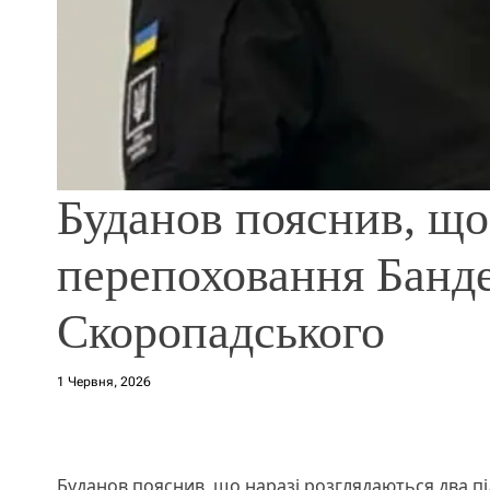
Буданов пояснив, що
перепоховання Банд
Скоропадського
1 Червня, 2026
Буданов пояснив, що наразі розглядаються два п