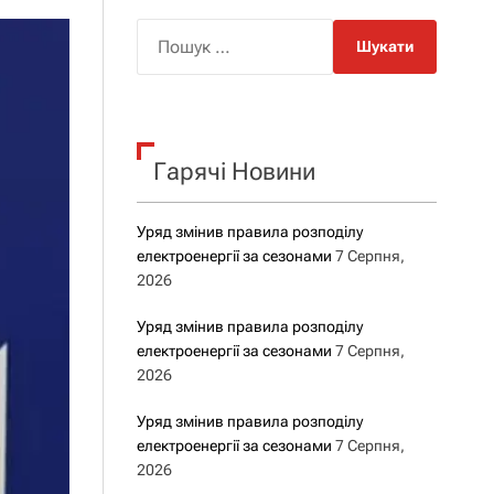
о
р
П
о
о
в
о
ш
г
у
о
р
к
е
Гарячі Новини
:
ж
и
м
у
Уряд змінив правила розподілу
електроенергії за сезонами
7 Серпня,
2026
Уряд змінив правила розподілу
електроенергії за сезонами
7 Серпня,
2026
Уряд змінив правила розподілу
електроенергії за сезонами
7 Серпня,
2026