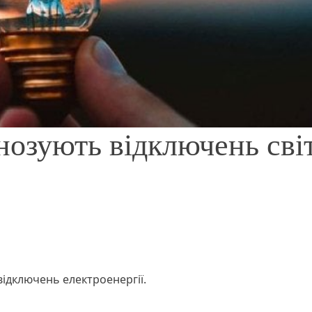
нозують відключень сві
відключень електроенергії.