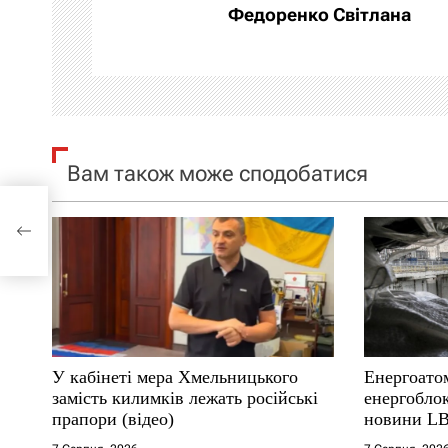
а
Федоренко Світлана
ц
і
я
Вам також може сподобатися
з
а
п
и
с
У кабінеті мера Хмельницького
Енергоато
і
замість килимків лежать російські
енергобло
прапори (відео)
новини LB
в