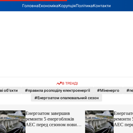
Головна
Економіка
Корупція
Політика
Контакти
В ТРЕНДІ
і об’єкти
#правила розподілу електроенергії
#Міненерго
#пе
#Енергоатом опалювальний сезон
Енергоатом завершив
Енергоатом заве
ремонти 5 енергоблоків
ремонти 5 енерго
АЕС перед сезоном новини
АЕС перед сезон
LB.ua
LB.ua