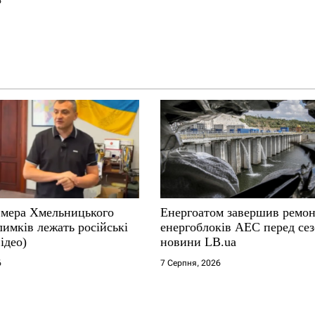
6
і мера Хмельницького
Енергоатом завершив ремон
лимків лежать російські
енергоблоків АЕС перед се
ідео)
новини LB.ua
6
7 Серпня, 2026