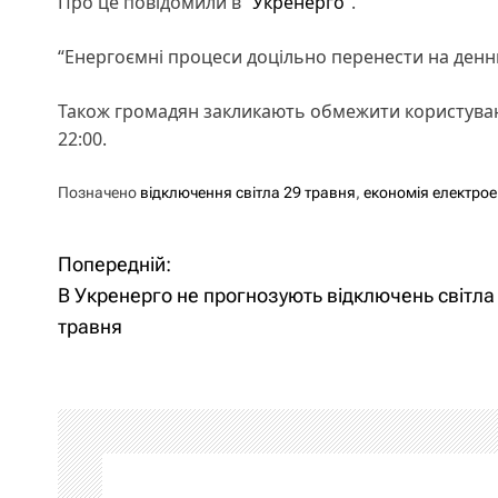
Про це повідомили в
“Укренерго”
.
“Енергоємні процеси доцільно перенести на денний
Також громадян закликають обмежити користуван
22:00.
Позначено
відключення світла 29 травня
,
економія електрое
Попередній:
Н
В Укренерго не прогнозують відключень світла
а
травня
в
і
г