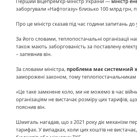
Перший віцепрем’єр-міністр України —
міністр е
заборгували «Нафтогазу» близько 100 млрд грн, 
Про це міністр сказав під час години запитань до 
За його словами, теплопостачальні організації н
також мають заборгованість за поставлену електр
– запевнив він.
За словами міністра,
проблема має системний 
заморожені законом, тому теплопостачальникам не
«Це таке замкнене коло, ми не можемо в час війн
організаціям не вистачає розміру цих тарифів, щ
пояснив він.
Шмигаль нагадав, що з 2021 року діє механізм п
тарифах. У випадках, коли цих коштів не вистача