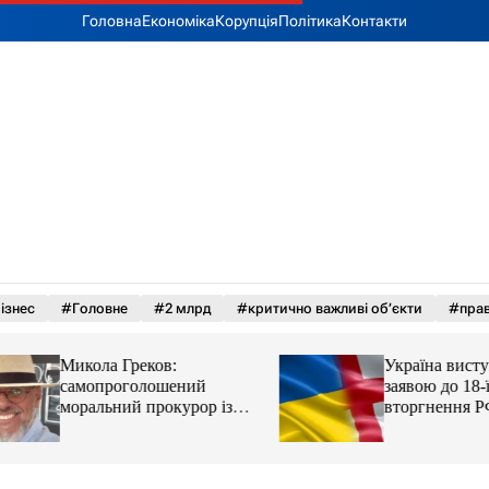
Головна
Економіка
Корупція
Політика
Контакти
ізнес
#Головне
#2 млрд
#критично важливі об’єкти
#прав
Микола Греков:
Україна виступила
самопроголошений
заявою до 18-ї рі
моральний прокурор із
вторгнення РФ у 
незавершеною власною
справою