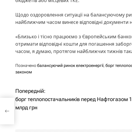
бюджетів або місцевих ТКЕ.
Щодо оздоровлення ситуації на балансуючому ринк
найближчим часом винесе відповідні документи н
«Близько і тісно працюємо з Європейським банком
отримати відповідні кошти для погашення забор
часом, я думаю, протягом найближчих тижнів так
Позначено
балансуючий ринок електроенергії
,
борг теплопо
законом
Попередній:
Н
борг теплопостачальників перед Нафтогазом 
а
млрд грн
в
і