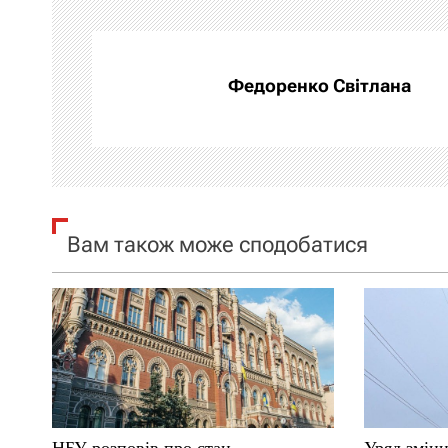
г
а
Федоренко Світлана
ц
і
я
Вам також може сподобатися
з
а
п
и
с
НБУ розповів про стан
Уряд зміни