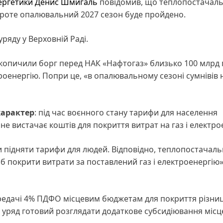
нергетики Денис Шмигаль
повідомив, що теплопостачал
проте опалювальний 2027 сезон буде пройдено.
уряду у Верховній Раді.
акопичили борг перед НАК «Нафтогаз» близько 100 млрд г
оенергію. Попри це, «в опалювальному сезоні сумнівів 
характер
: під час воєнного стану тарифи для населення
 вистачає коштів для покриття витрат на газ і електро
и підняти тарифи для людей. Відповідно, теплопостачал
об покрити витрати за поставлений газ і електроенергію
ередачі 4% ПДФО місцевим бюджетам для покриття різниц
є, уряд готовий розглядати додаткове субсидіювання місц