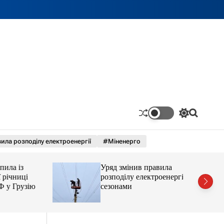
П
П
е
о
р
ш
ила розподілу електроенергії
#Міненерго
е
у
м
к
и
 із
Уряд змінив правила
к
а
чниці
розподілу електроенергії за
ч
Грузію
сезонами
к
о
л
ь