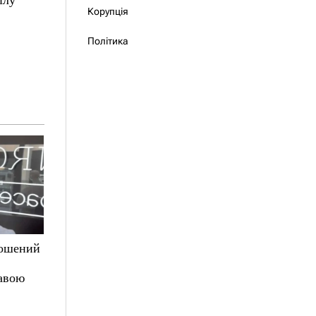
Корупція
Політика
лошений
авою