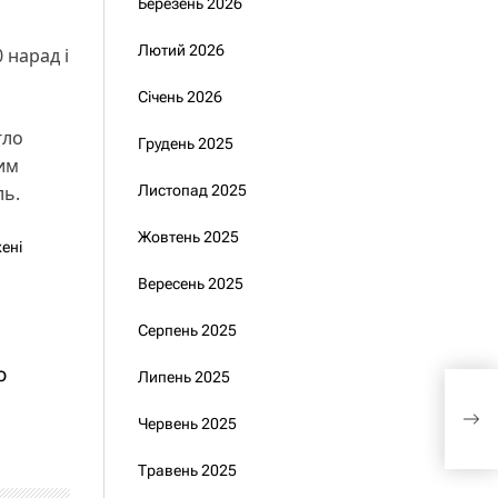
Березень 2026
Лютий 2026
 нарад і
Січень 2026
гло
Грудень 2025
им
ль.
Листопад 2025
Жовтень 2025
ені
Вересень 2025
Серпень 2025
о
Липень 2025
Зел
Авст
Червень 2025
мас
Травень 2025