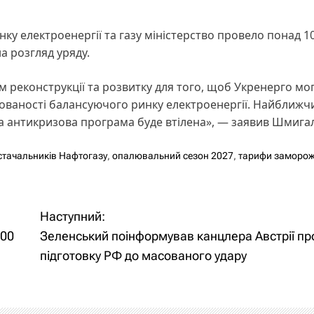
у електроенергії та газу міністерство провело понад 10
а розгляд уряду.
 реконструкції та розвитку для того, щоб Укренерго мо
гованості балансуючого ринку електроенергії. Найближч
а антикризова програма буде втілена», — заявив Шмига
стачальників Нафтогазу
,
опалювальний сезон 2027
,
тарифи заморож
Наступний:
100
Зеленський поінформував канцлера Австрії пр
підготовку РФ до масованого удару