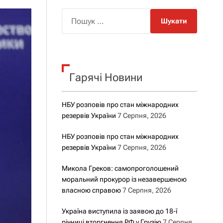
о
р
П
о
о
в
о
ш
г
у
о
р
к
е
Гарячі Новини
:
ж
и
м
у
НБУ розповів про стан міжнародних
резервів України
7 Серпня, 2026
НБУ розповів про стан міжнародних
резервів України
7 Серпня, 2026
Микола Греков: самопроголошений
моральний прокурор із незавершеною
власною справою
7 Серпня, 2026
Україна виступила із заявою до 18-ї
річниці вторгнення РФ у Грузію
7 Серпня,