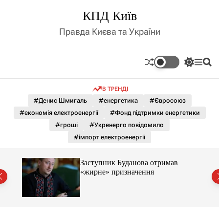
П
КПД Київ
е
р
Правда Києва та України
е
й
т
П
М
П
и
е
е
о
д
р
н
ш
В ТРЕНДІ
е
ю
у
о
м
к
#Денис Шмигаль
#енергетика
#Євросоюз
в
и
м
#економія електроенергії
#Фонд підтримки енергетики
к
і
а
#гроші
#Укренерго повідомило
ч
с
#імпорт електроенергії
к
т
о
у
л
вро
Заступник Буданова отримав
ь
«жирне» призначення
о
р
о
в
о
г