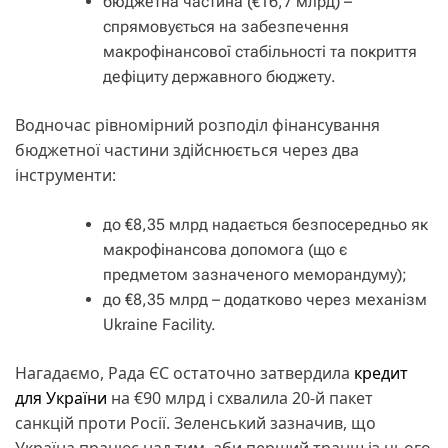
бюджетна частина (€16,7 млрд) –
спрямовується на забезпечення
макрофінансової стабільності та покриття
дефіциту державного бюджету.
Водночас рівномірний розподіл фінансування
бюджетної частини здійснюється через два
інструменти:
до €8,35 млрд надається безпосередньо як
макрофінансова допомога (що є
предметом зазначеного меморандуму);
до €8,35 млрд – додатково через механізм
Ukraine Facility.
Нагадаємо, Рада ЄС остаточно затвердила
кредит
для України
на €90 млрд і схвалила 20-й пакет
санкцій проти Росії. Зеленський зазначив, що
Україна працює над тим, аби перший транш із цього