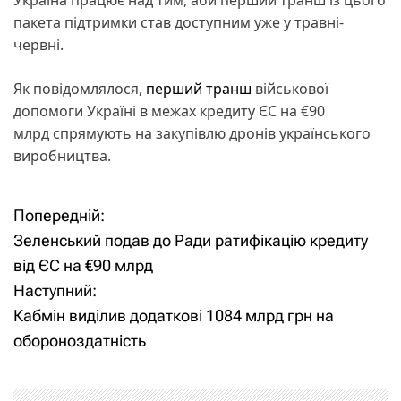
пакета підтримки став доступним уже у травні-
червні.
Як повідомлялося,
перший транш
військової
допомоги Україні в межах кредиту ЄС на €90
млрд спрямують на закупівлю дронів українського
виробництва.
Попередній:
Н
Зеленський подав до Ради ратифікацію кредиту
а
від ЄС на €90 млрд
Наступний:
в
Кабмін виділив додаткові 1084 млрд грн на
і
обороноздатність
г