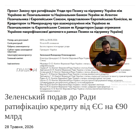
о
р
е
ж
и
м
у
Зеленський подав до Ради
ратифікацію кредиту від ЄС на €90
млрд
28 Травня, 2026