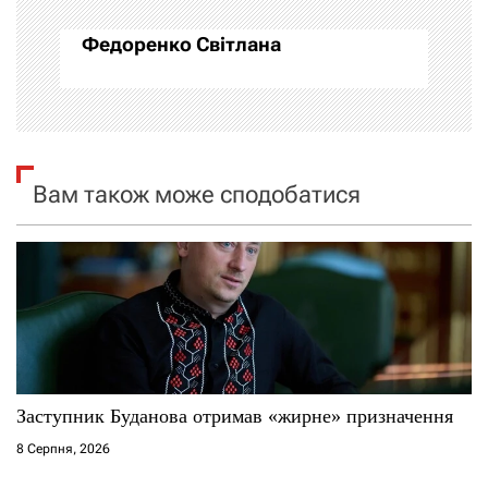
а
Федоренко Світлана
ц
і
я
Вам також може сподобатися
з
а
п
и
с
Заступник Буданова отримав «жирне» призначення
і
8 Серпня, 2026
в