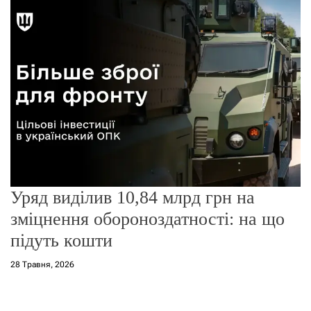
о
р
е
ж
и
м
у
Уряд виділив 10,84 млрд грн на
зміцнення обороноздатності: на що
підуть кошти
28 Травня, 2026