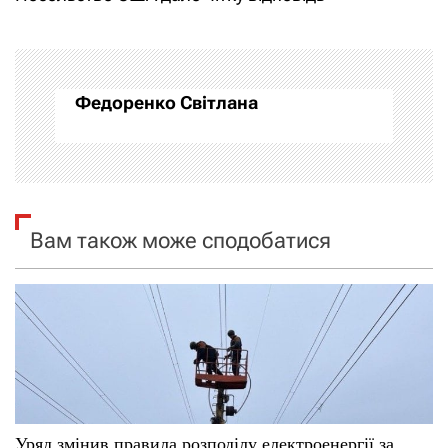
г
а
Федоренко Світлана
ц
і
я
Вам також може сподобатися
з
а
п
и
с
Уряд змінив правила розподілу електроенергії за