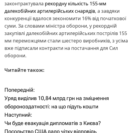
законтрактувала
рекордну кількість 155-мм
далекобійних артилерійських снарядів
, а завдяки
конкуренції вдалося зекономити 16% від початкової
суми. За словами міністра оборони, у рекордній
закупівлі далекобійних артилерійських пострілів 155
мм переможцями стали шестеро виробників, з усіма
вже підписали контракти на постачання для Сил
оборони.
Читайте також:
Попередній:
Н
Уряд виділив 10,84 млрд грн на зміцнення
а
обороноздатності: на що підуть кошти
Наступний:
в
Чи буде евакуація дипломатів з Києва?
і
Посольство США дало чітку відповідь