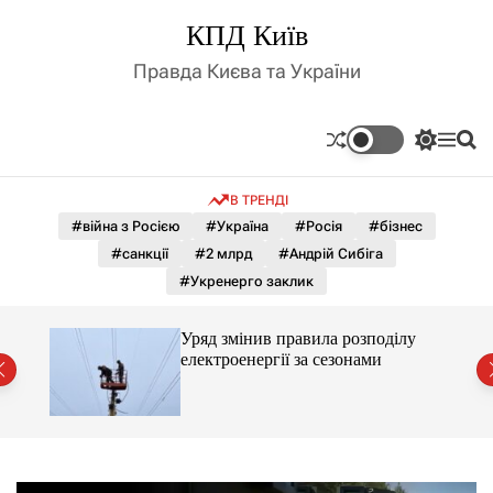
П
КПД Київ
е
р
Правда Києва та України
е
й
т
П
М
П
и
е
е
о
д
р
н
ш
В ТРЕНДІ
е
ю
у
о
м
к
#війна з Росією
#Україна
#Росія
#бізнес
в
и
м
#санкції
#2 млрд
#Андрій Сибіга
к
і
а
#Укренерго заклик
ч
с
к
т
о
лу
Уряд змінив правила розподілу
у
л
електроенергії за сезонами
ь
о
р
о
в
о
г