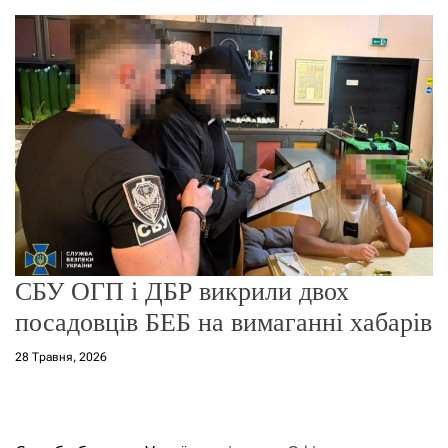
о
р
е
ж
и
м
у
СБУ ОГП і ДБР викрили двох
посадовців БЕБ на вимаганні хабарів
28 Травня, 2026