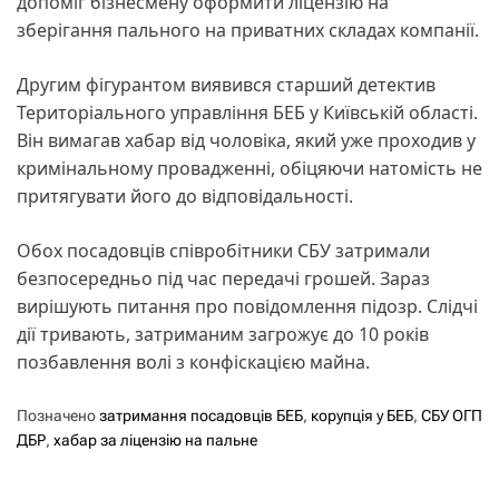
допоміг бізнесмену оформити ліцензію на
зберігання пального на приватних складах компанії.
Другим фігурантом виявився старший детектив
Територіального управління БЕБ у Київській області.
Він вимагав хабар від чоловіка, який уже проходив у
кримінальному провадженні, обіцяючи натомість не
притягувати його до відповідальності.
Обох посадовців співробітники СБУ затримали
безпосередньо під час передачі грошей. Зараз
вирішують питання про повідомлення підозр. Слідчі
дії тривають, затриманим загрожує до 10 років
позбавлення волі з конфіскацією майна.
Позначено
затримання посадовців БЕБ
,
корупція у БЕБ
,
СБУ ОГП
ДБР
,
хабар за ліцензію на пальне