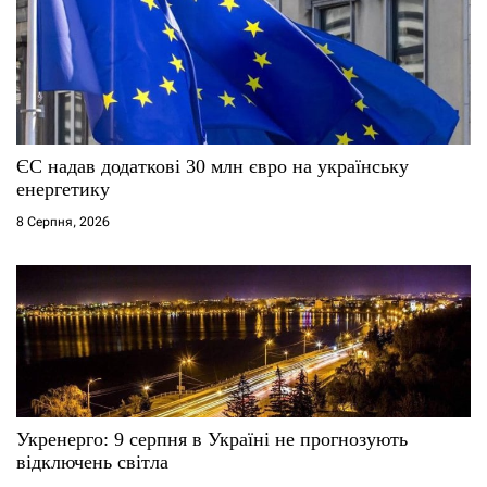
а
п
и
с
ЄС надав додаткові 30 млн євро на українську
і
енергетику
8 Серпня, 2026
в
Укренерго: 9 серпня в Україні не прогнозують
відключень світла