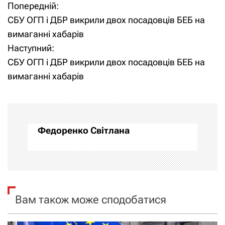
Попередній:
Н
СБУ ОГП і ДБР викрили двох посадовців БЕБ на
а
вимаганні хабарів
Наступний:
в
СБУ ОГП і ДБР викрили двох посадовців БЕБ на
і
вимаганні хабарів
г
а
Федоренко Світлана
ц
і
я
Вам також може сподобатися
з