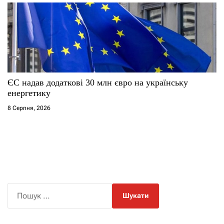
ЄС надав додаткові 30 млн євро на українську
енергетику
8 Серпня, 2026
П
о
ш