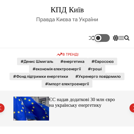
П
КПД Київ
е
р
Правда Києва та України
е
й
т
П
М
П
и
е
е
о
д
р
н
ш
В ТРЕНДІ
е
ю
у
о
м
к
#Денис Шмигаль
#енергетика
#Євросоюз
в
и
м
#економія електроенергії
#гроші
к
і
а
#Фонд підтримки енергетики
#Укренерго повідомило
ч
с
#імпорт електроенергії
к
т
о
у
л
ЄС надав додаткові 30 млн євро
ь
на українську енергетику
о
міст
р
о
в
о
г