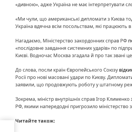
«дивною», адже Україна не має інтерпретувати сл
«Ми чули, що американські дипломати з Києва тод
Україна вдячна всім посольствам, які працюють в 
Нагадаємо, Міністерство закордонних справ РФ
п
«послідовне завдання системних ударів» по підп
Києві. Водночас Москва згадала й про так звані 
До слова, посли країн Європейського Союзу
відки
Росії про нові масовані удари по Києву. Дипломати
заявили, що продовжують роботу у штатному реж
Зокрема, міністр внутрішніх справ Ігор Клименко
РФ, якими напередодні пригрозило міністерство 
Читайте також:
094