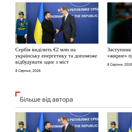
а
п
и
с
Сербія виділить €2 млн на
Заступник
і
українську енергетику та допоможе
«жирне» п
відбудувати одне з міст
8 Серпня, 202
в
8 Серпня, 2026
Більше від автора