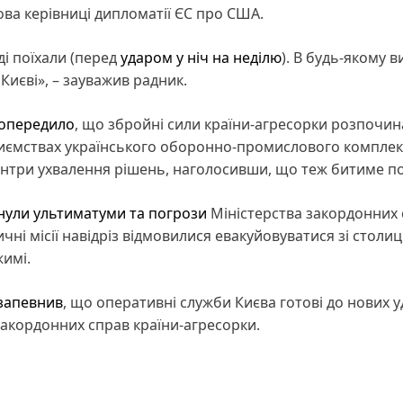
ова керівниці дипломатії ЄС про США.
і поїхали (перед
ударом у ніч на неділю
). В будь-якому 
Києві», – зауважив радник.
опередило
, що збройні сили країни-агресорки розпочи
риємствах українського оборонно-промислового комплек
центри ухвалення рішень, наголосивши, що теж битиме по
нули ультиматуми та погрози
Міністерства закордонних
чні місії навідріз відмовилися евакуйовуватися зі столиц
имі.
запевнив
, що оперативні служби Києва готові до нових у
закордонних справ країни-агресорки.