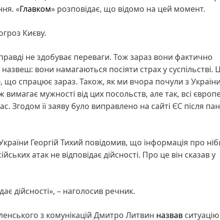
ня. «
Главком
» розповідає, що відомо на цей момент.
огроз Києву.
правді не здобуває переваги. Тож зараз вони фактично
назвеш: вони намагаються посіяти страх у суспільстві. 
 що спрацює зараз. Також, як ми вчора почули з України,
 вимагає мужності від цих посольств, але так, всі європ
с. Згодом її заяву було виправлено на сайті ЄС після пані
України Георгій Тихий повідомив, що інформація про ніб
йських атак не відповідає дійсності. Про це він сказав у
ає дійсності», – наголосив речник.
ленського з комунікацій Дмитро Литвин
назвав
ситуацію