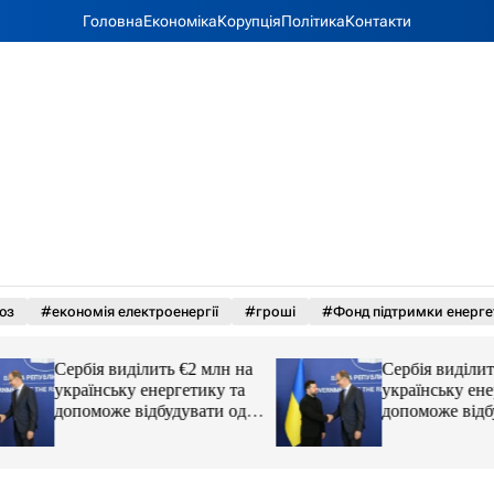
Головна
Економіка
Корупція
Політика
Контакти
юз
#економія електроенергії
#гроші
#Фонд підтримки енерге
Сербія виділить €2 млн на
Сербія виділить €
українську енергетику та
українську енерге
допоможе відбудувати одне
допоможе відбуду
з міст
з міст