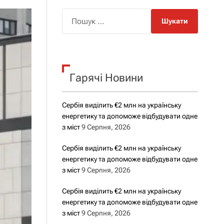
о
р
П
о
о
в
о
ш
г
у
о
р
к
е
Гарячі Новини
:
ж
и
м
у
Сербія виділить €2 млн на українську
енергетику та допоможе відбудувати одне
з міст
9 Серпня, 2026
Сербія виділить €2 млн на українську
енергетику та допоможе відбудувати одне
з міст
9 Серпня, 2026
Сербія виділить €2 млн на українську
енергетику та допоможе відбудувати одне
з міст
9 Серпня, 2026