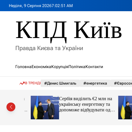
П
Неділя, 9 Серпня 2026
7
:
02
:
52
AM
е
р
КПД Київ
е
й
т
и
Правда Києва та України
д
о
в
Головна
Економіка
Корупція
Політика
Контакти
м
і
с
В ТРЕНДІ
#Денис Шмигаль
#енергетика
#Євросо
т
у
€2 млн на
Сербія виділить €2 млн на
етику та
українську енергетику та
увати одне
допоможе відбудувати одне
з міст