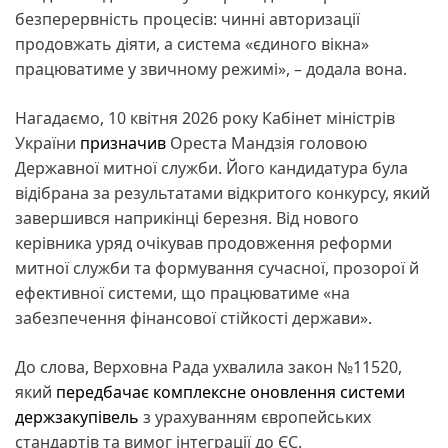
безперервність процесів: чинні авторизації
продовжать діяти, а система «єдиного вікна»
працюватиме у звичному режимі», – додала вона.
Нагадаємо, 10 квітня 2026 року Кабінет міністрів
України
призначив
Ореста Мандзія головою
Державної митної служби. Його кандидатура була
відібрана за результатами відкритого конкурсу, який
завершився наприкінці березня. Від нового
керівника уряд очікував продовження реформи
митної служби та формування сучасної, прозорої й
ефективної системи, що працюватиме «на
забезпечення фінансової стійкості держави».
До слова, Верховна Рада ухвалила закон №11520,
який
передбачає комплексне оновлення системи
держзакупівель
з урахуванням європейських
стандартів та вимог інтеграції до ЄС.