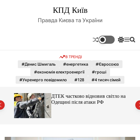
П
КПД Київ
е
р
Правда Києва та України
е
й
т
П
М
П
и
е
е
о
д
р
н
ш
В ТРЕНДІ
е
ю
у
о
м
к
#Денис Шмигаль
#енергетика
#Євросоюз
в
и
м
#економія електроенергії
#гроші
к
і
а
#Укренерго повідомило
#128
#4 тисяч сімей
ч
с
к
т
о
ло на
ДТЕК частково відновив світло на
у
л
Одещині після атаки РФ
ь
о
р
о
в
о
г