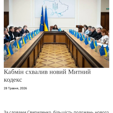
о
р
е
ж
и
м
у
Кабмін схвалив новий Митний
кодекс
28 Травня, 2026
За словами Свириденко, більшість положень нового