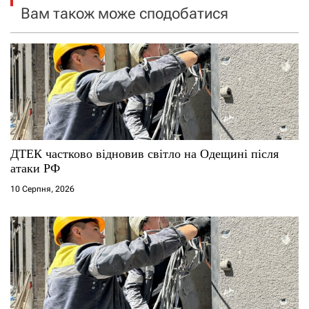
я
Вам також може сподобатися
з
а
п
и
с
ДТЕК частково відновив світло на Одещині після
атаки РФ
і
10 Серпня, 2026
в