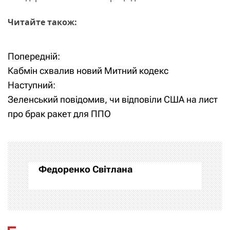
Читайте також:
Попередній:
Н
Кабмін схвалив новий Митний кодекс
а
Наступний:
Зеленський повідомив, чи відповіли США на лист
в
про брак ракет для ППО
і
г
а
Федоренко Світлана
ц
і