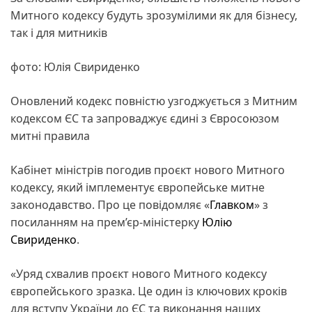
Митного кодексу будуть зрозумілими як для бізнесу,
так і для митників
фото: Юлія Свириденко
Оновлений кодекс повністю узгоджується з Митним
кодексом ЄС та запроваджує єдині з Євросоюзом
митні правила
Кабінет міністрів погодив проєкт нового Митного
кодексу, який імплементує європейське митне
законодавство. Про це повідомляє «
Главком
» з
посиланням на прем’єр-міністерку
Юлію
Свириденко
.
«Уряд схвалив проєкт нового Митного кодексу
європейського зразка. Це один із ключових кроків
для вступу України до ЄС та виконання наших