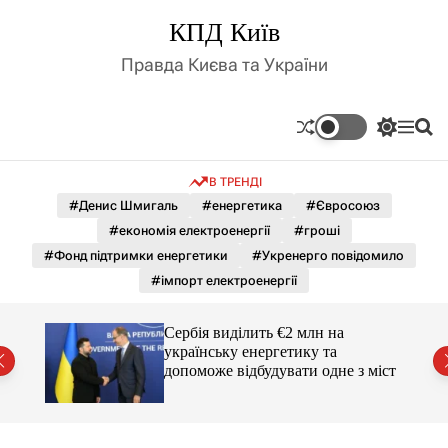
П
КПД Київ
е
р
Правда Києва та України
е
й
т
П
М
П
и
е
е
о
д
р
н
ш
В ТРЕНДІ
е
ю
у
о
м
к
#Денис Шмигаль
#енергетика
#Євросоюз
в
и
м
#економія електроенергії
#гроші
к
і
а
#Фонд підтримки енергетики
#Укренерго повідомило
ч
с
#імпорт електроенергії
к
т
о
у
л
Сербія виділить €2 млн на
ь
українську енергетику та
о
міст
допоможе відбудувати одне з міст
р
о
в
о
г