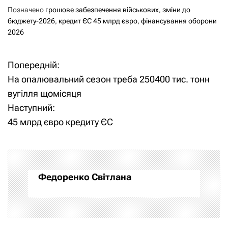
Позначено
грошове забезпечення військових
,
зміни до
бюджету-2026
,
кредит ЄС 45 млрд євро
,
фінансування оборони
2026
Попередній:
Н
На опалювальний сезон треба 250400 тис. тонн
а
вугілля щомісяця
Наступний:
в
45 млрд євро кредиту ЄС
і
г
а
Федоренко Світлана
ц
і