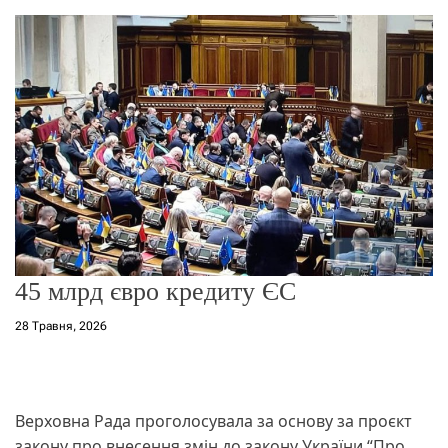
о
р
е
ж
и
м
у
45 млрд євро кредиту ЄС
28 Травня, 2026
Верховна Рада проголосувала за основу за проєкт
закону про внесення змін до закону України “Про