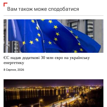
я
Вам також може сподобатися
з
а
п
и
с
ЄС надав додаткові 30 млн євро на українську
енергетику
і
8 Серпня, 2026
в