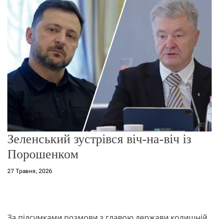
о
р
е
ж
и
м
у
Зеленський зустрівся віч-на-віч із
Порошенком
27 Травня, 2026
За підсумками розмови з главою держави колишній