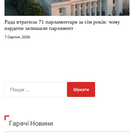
Рада втратила 71 парламентаря за сім років: чому
нардепи залишали парламент
7 Серпня, 2026
П
о
ш
у
к
Гарячі Новини
: