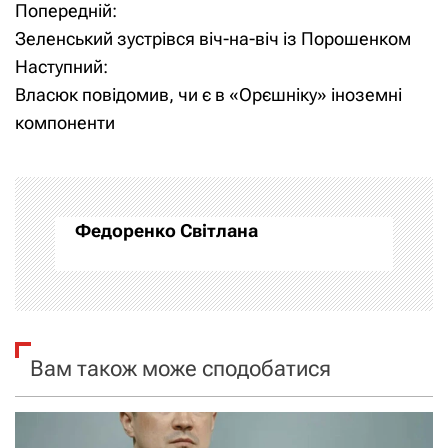
Попередній:
Н
Зеленський зустрівся віч-на-віч із Порошенком
а
Наступний:
Власюк повідомив, чи є в «Орєшніку» іноземні
в
компоненти
і
г
а
Федоренко Світлана
ц
і
я
Вам також може сподобатися
з
а