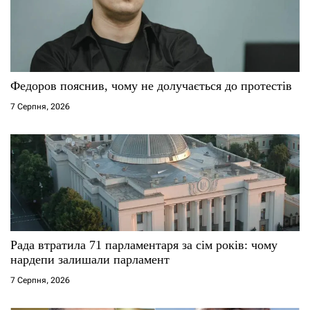
п
и
с
Федоров пояснив, чому не долучається до протестів
7 Серпня, 2026
і
в
Рада втратила 71 парламентаря за сім років: чому
нардепи залишали парламент
7 Серпня, 2026