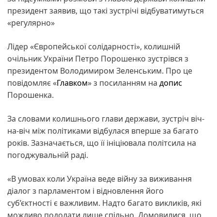
президент заявив, що такі зустрічі відбуватимуться
«регулярно»
Лідер «Європейської солідарності», колишній
очільник України Петро Порошенко зустрівся з
президентом Володимиром Зеленським. Про це
повідомляє «
Главком
» з посиланням на
допис
Порошенка.
За словами колишнього глави держави, зустріч віч-
на-віч між політиками відбулася вперше за багато
років. Зазначається, що її ініціювала політсила на
погоджувальній раді.
«В умовах коли Україна веде війну за виживання
діалог з парламентом і відновлення його
суб’єктності є важливим. Надто багато викликів, які
можливо подолати лише спільно. Домовилися, що