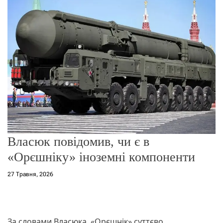
о
р
е
ж
и
м
у
Власюк повідомив, чи є в
«Орєшніку» іноземні компоненти
27 Травня, 2026
За словами Власюка, «Орєшнік» суттєво