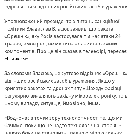
відрізняється від інших російських засобів ураження
Уповноважений президента з питань санкційної
політики Владислав Власюк заявив, що ракета
«Орєшнік», яку Росія застосувала під час атаки 24
травня, ймовірно, не містить жодних іноземних
компонентів. Про це він сказав в телеефірі, передає
«
Главком
».
За словами Власюка, це суттєво відрізняє «Орєшнік»
від інших російських засобів ураження. Якщо у
крилатих ракетах та дронах типу «Шахед» фахівці
регулярно виявляють західну мікроелектроніку, то в
цьому випадку ситуація, ймовірно, інша.
«Водночас з точки зору технологічності те, що ми
бачимо, поки що не надто технологічна історія. З
іншого боку, це становить і певною мірою сильну