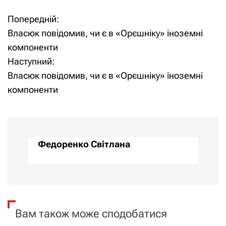
Попередній:
Н
Власюк повідомив, чи є в «Орєшніку» іноземні
а
компоненти
Наступний:
в
Власюк повідомив, чи є в «Орєшніку» іноземні
і
компоненти
г
а
Федоренко Світлана
ц
і
я
Вам також може сподобатися
з