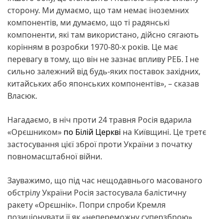
сторону. Ми думаємо, що там немає іноземних
компонентів, ми думаємо, що ті радянські
компоненти, які там використано, дійсно сягають
корінням в розробки 1970-80-х років. Це має
перевагу в тому, що він не зазнає впливу РЕБ. І не
сильно залежний від будь-яких поставок західних,
китайських або японських компонентів», – сказав
Власюк.
Нагадаємо, в ніч проти 24 травня Росія вдарила
«Орєшником»
по Білій Церкві
на Київщині. Це третє
застосування цієї зброї проти України з початку
повномасштабної війни.
Зауважимо, що під час нещодавнього масованого
обстрілу України Росія застосувала балістичну
ракету «Орєшнік». Попри спроби Кремля
позиціонувати її як «непереможну суперзброю»,