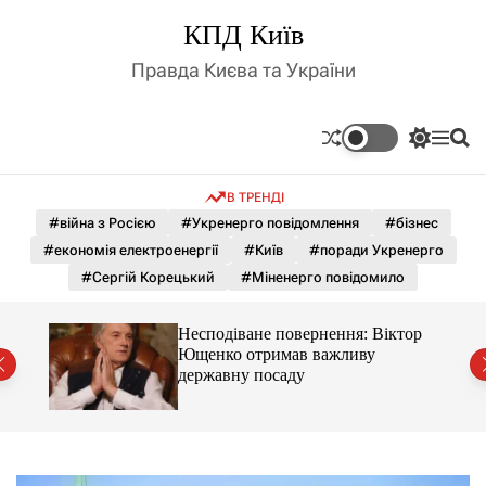
П
КПД Київ
е
р
Правда Києва та України
е
й
т
П
М
П
и
е
е
о
д
р
н
ш
В ТРЕНДІ
е
ю
у
о
м
к
#війна з Росією
#Укренерго повідомлення
#бізнес
в
и
м
#економія електроенергії
#Київ
#поради Укренерго
к
і
а
#Сергій Корецький
#Міненерго повідомило
ч
с
к
т
о
тор
Несподіване повернення: Віктор
у
л
Ющенко отримав важливу
ь
державну посаду
о
р
о
в
о
г