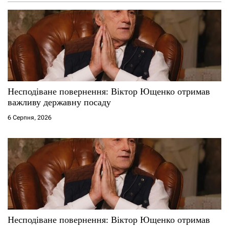
а
п
и
с
Несподіване повернення: Віктор Ющенко отримав
і
важливу державну посаду
6 Серпня, 2026
в
Несподіване повернення: Віктор Ющенко отримав