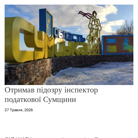
о
р
е
ж
и
м
у
Отримав підозру інспектор
податкової Сумщини
27 Травня, 2026