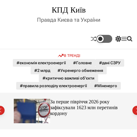
П
КПД Київ
е
р
Правда Києва та України
е
й
т
П
М
П
и
е
е
о
д
р
н
ш
В ТРЕНДІ
е
ю
у
о
м
к
#економія електроенергії
#Головне
#дані СЗРУ
в
и
м
#2 млрд
#Укренерго обмеження
к
і
а
#критично важливі об’єкти
ч
с
#правила розподілу електроенергії
#Міненерго
к
т
о
у
л
За перше півріччя 2026 року
ь
нів
зафіксували 1623 млн перетинів
о
кордону
р
о
в
о
г