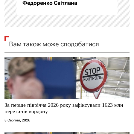
а
Федоренко Світлана
ц
і
я
Вам також може сподобатися
з
а
п
и
с
За перше півріччя 2026 року зафіксували 1623 млн
перетинів кордону
і
8 Серпня, 2026
в