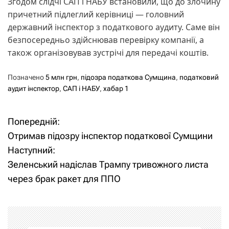
Згодом слідчі САП і НАБУ встановили, що до злочину
причетний підлеглий керівниці — головний
державний інспектор з податкового аудиту. Саме він
безпосередньо здійснював перевірку компанії, а
також організовував зустрічі для передачі коштів.
Позначено
5 млн грн
,
підозра податкова Сумщина
,
податковий
аудит інспектор
,
САП і НАБУ
,
хабар 1
Попередній:
Н
Отримав підозру інспектор податкової Сумщини
а
Наступний:
Зеленський надіслав Трампу тривожного листа
в
через брак ракет для ППО
і
г