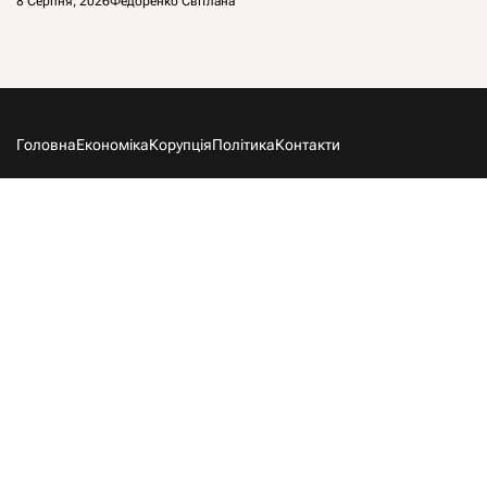
8 Серпня, 2026
Федоренко Світлана
Головна
Економіка
Корупція
Політика
Контакти