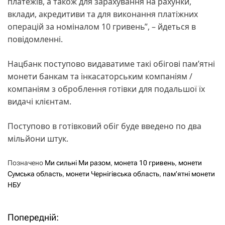
платежів, а також для зарахування на рахунки,
вклади, акредитиви та для виконання платіжних
операцій за номіналом 10 гривень”, – йдеться в
повідомленні.
Нацбанк поступово видаватиме такі обігові пам’ятні
монети банкам та інкасаторським компаніям /
компаніям з оброблення готівки для подальшої їх
видачі клієнтам.
Поступово в готівковий обіг буде введено по два
мільйони штук.
Позначено
Ми сильні Ми разом
,
монета 10 гривень
,
монети
Сумська область
,
монети Чернігівська область
,
пам’ятні монети
НБУ
Попередній:
Н