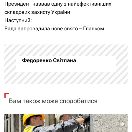
Президент назвав одну з найефективніших
а
складових захисту України
Наступний:
в
Рада запровадила нове свято – Главком
і
г
а
Федоренко Світлана
ц
і
я
Вам також може сподобатися
з
а