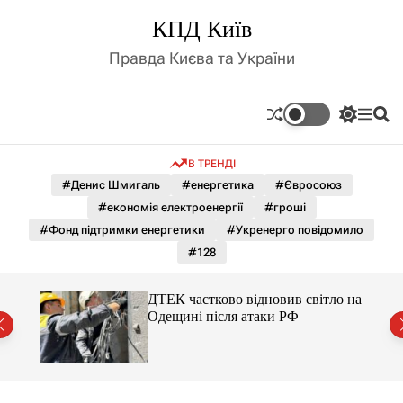
П
КПД Київ
е
р
Правда Києва та України
е
й
т
П
М
П
и
е
е
о
д
р
н
ш
В ТРЕНДІ
е
ю
у
о
м
к
#Денис Шмигаль
#енергетика
#Євросоюз
в
и
м
#економія електроенергії
#гроші
к
і
а
#Фонд підтримки енергетики
#Укренерго повідомило
ч
с
#128
к
т
о
у
л
ло на
ДТЕК частково відновив світло на
ь
Одещині після атаки РФ
о
р
о
в
о
г