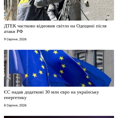
п
и
с
ДТЕК частково відновив світло на Одещині після
атаки РФ
і
9 Серпня, 2026
в
ЄС надав додаткові 30 млн євро на українську
енергетику
8 Серпня, 2026