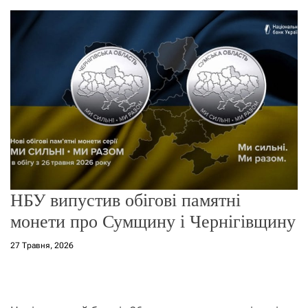
о
р
е
ж
и
м
у
НБУ випустив обігові памятні
монети про Сумщину і Чернігівщину
27 Травня, 2026