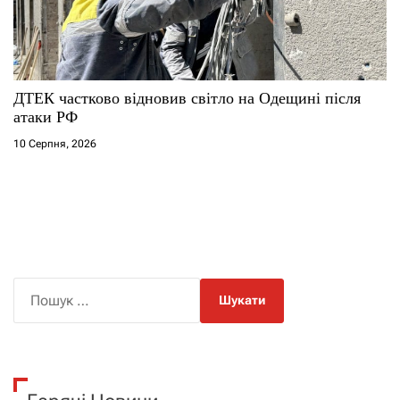
ДТЕК частково відновив світло на Одещині після
атаки РФ
10 Серпня, 2026
П
о
ш
у
к
: