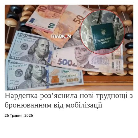
о
р
е
ж
и
м
у
Нардепка роз’яснила нові труднощі з
бронюванням від мобілізації
26 Травня, 2026