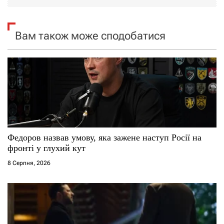
я
Вам також може сподобатися
з
а
п
и
с
Федоров назвав умову, яка зажене наступ Росії на
і
фронті у глухий кут
8 Серпня, 2026
в