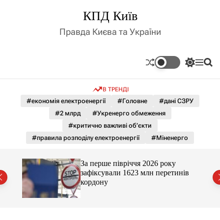
П
КПД Київ
е
р
Правда Києва та України
е
й
т
П
М
П
и
е
е
о
д
р
н
ш
В ТРЕНДІ
е
ю
у
о
м
к
#економія електроенергії
#Головне
#дані СЗРУ
в
и
м
#2 млрд
#Укренерго обмеження
к
і
а
#критично важливі об’єкти
ч
с
#правила розподілу електроенергії
#Міненерго
к
т
о
у
л
За перше півріччя 2026 року
ь
нів
зафіксували 1623 млн перетинів
о
кордону
р
о
в
о
г