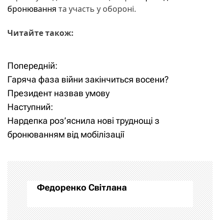
бронювання
та участь у обороні.
Читайте також:
Попередній:
Н
Гаряча фаза війни закінчиться восени?
а
Президент назвав умову
Наступний:
в
Нардепка роз’яснила нові труднощі з
і
бронюванням від мобілізації
г
а
Федоренко Світлана
ц
і