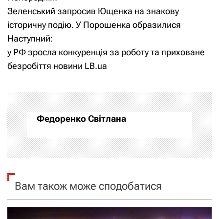
Н
Зеленський запросив Ющенка на знакову
а
історичну подію. У Порошенка образилися
Наступний:
в
у РФ зросла конкуренція за роботу та приховане
і
безробіття новини LB.ua
г
а
Федоренко Світлана
ц
і
я
Вам також може сподобатися
з
а