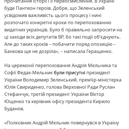
прочитання історії і її переосмислення. В Україні
буде Пантеон героїв. Добре, що Зеленський
усвідомив важливість цього процесу і нині
розпочато конкретні кроки по перепохованню
видатних українців. Було б правильно запросити на
ці заходи всіх депутатів ВР, бо такі події обʼєднують.
Але до таких кроків – побачити поряд опозицію –
Банкова ще не дозріла», – написала Геращенко.
На церемонії перепоховання Андрія Мельника та
Софії Федак-Мельник
були присутні
президент
України Володимир Зеленський, прем’єр-міністерка
Юлія Свириденко, голова Верховної Ради Руслан
Стефанчук, третій президент України Віктор
Ющенко та керівник офісу президента Кирило
Буданов.
«Полковник Андрій Мельник повернувся в Україну