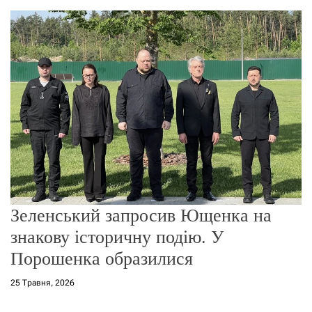
о
р
е
ж
и
м
у
Зеленський запросив Ющенка на
знакову історичну подію. У
Порошенка образилися
25 Травня, 2026