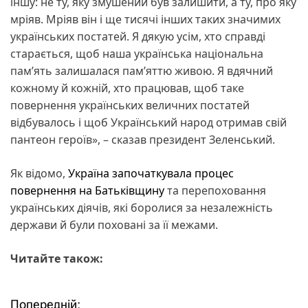
іншу: не ту, яку змушений був залишити, а ту, про яку
мріяв. Мріяв він і ще тисячі інших таких значимих
українських постатей. Я дякую усім, хто справді
старається, щоб наша українська національна
пам’ять залишалася пам’яттю живою. Я вдячний
кожному й кожній, хто працював, щоб таке
повернення українських величних постатей
відбувалось і щоб Український народ отримав свій
пантеон героїв», – сказав президент Зеленський.
Як відомо,
Україна започаткувала процес
повернення на Батьківщину
та перепоховання
українських діячів, які боролися за незалежність
держави й були поховані за її межами.
Читайте також:
Попередній: