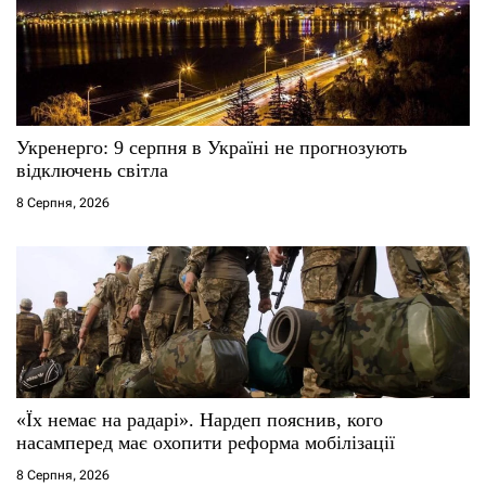
п
и
с
Укренерго: 9 серпня в Україні не прогнозують
і
відключень світла
8 Серпня, 2026
в
«Їх немає на радарі». Нардеп пояснив, кого
насамперед має охопити реформа мобілізації
8 Серпня, 2026