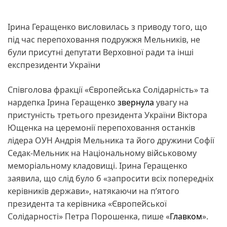
Ірина Геращенко висловилась з приводу того, що
під час перепоховання подружжя Мельників, не
були присутні депутати Верховної ради та інші
експрезиденти України
Співголова фракції «Європейська Солідарність» та
нардепка Ірина Геращенко
звернула
увагу на
пристуність третього президента України Віктора
Ющенка на церемонії перепоховання останків
лідера ОУН Андрія Мельника та його дружини Софії
Седак-Мельник на Національному військовому
меморіальному кладовищі. Ірина Геращенко
заявила, що слід було б «запросити всіх попередніх
керівників держави», натякаючи на п’ятого
президента та керівника «Європейської
Солідарності» Петра Порошенка, пише «
Главком
».