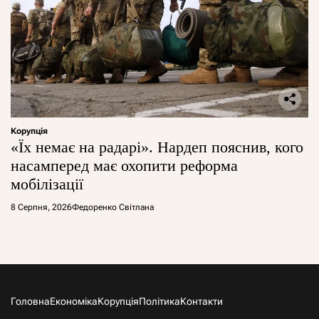
Корупція
«Їх немає на радарі». Нардеп пояснив, кого
насамперед має охопити реформа
мобілізації
8 Серпня, 2026
Федоренко Світлана
Головна
Економіка
Корупція
Політика
Контакти