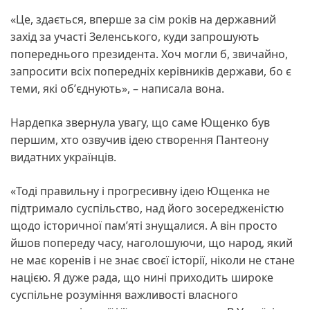
«Це, здається, вперше за сім років на державний
захід за участі Зеленського, куди запрошують
попереднього президента. Хоч могли б, звичайно,
запросити всіх попередніх керівників держави, бо є
теми, які обʼєднують», – написала вона.
Нардепка звернула увагу, що саме Ющенко був
першим, хто озвучив ідею створення Пантеону
видатних українців.
«Тоді правильну і прогресивну ідею Ющенка не
підтримало суспільство, над його зосередженістю
щодо історичної памʼяті знущалися. А він просто
йшов попереду часу, наголошуючи, що народ, який
не має коренів і не знає своєї історії, ніколи не стане
нацією. Я дуже рада, що нині приходить широке
суспільне розуміння важливості власного