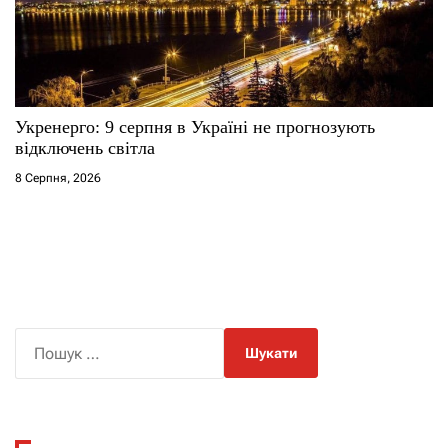
Укренерго: 9 серпня в Україні не прогнозують
відключень світла
8 Серпня, 2026
П
о
ш
у
к