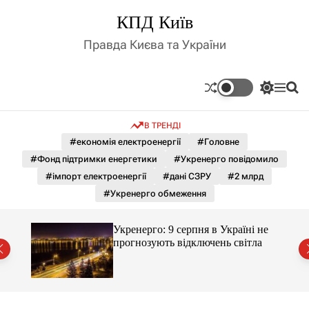
П
КПД Київ
е
р
Правда Києва та України
е
й
т
П
М
П
и
е
е
о
д
р
н
ш
В ТРЕНДІ
е
ю
у
о
м
к
#економія електроенергії
#Головне
в
и
м
#Фонд підтримки енергетики
#Укренерго повідомило
к
і
а
#імпорт електроенергії
#дані СЗРУ
#2 млрд
ч
с
#Укренерго обмеження
к
т
о
у
л
Укренерго: 9 серпня в Україні не
ь
прогнозують відключень світла
о
р
о
в
о
г