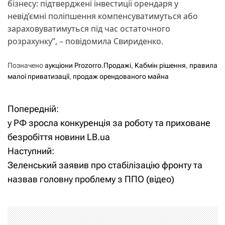
бізнесу: підтверджені інвестиції орендаря у
невід’ємні поліпшення компенсуватимуться або
зараховуватимуться під час остаточного
розрахунку”, – повідомила Свириденко.
Позначено
аукціони Prozorro.Продажі
,
Кабмін рішення
,
правила
малої приватизації
,
продаж орендованого майна
Попередній:
Н
у РФ зросла конкуренція за роботу та приховане
а
безробіття новини LB.ua
Наступний:
в
Зеленський заявив про стабілізацію фронту та
і
назвав головну проблему з ППО (відео)
г
а