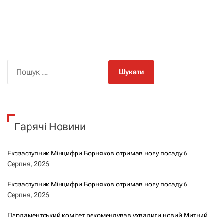
П
о
ш
у
к
Гарячі Новини
:
Ексзаступник Мінцифри Борняков отримав нову посаду
6
Серпня, 2026
Ексзаступник Мінцифри Борняков отримав нову посаду
6
Серпня, 2026
Парламентський комітет рекомендував ухвалити новий Митний