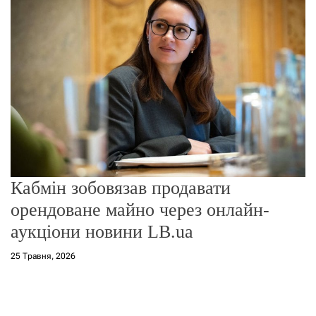
о
р
е
ж
и
м
у
Кабмін зобовязав продавати
орендоване майно через онлайн-
аукціони новини LB.ua
25 Травня, 2026