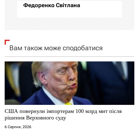
Федоренко Світлана
ц
і
я
Вам також може сподобатися
з
а
п
и
с
США повернули імпортерам 100 млрд мит після
і
рішення Верховного суду
6 Серпня, 2026
в