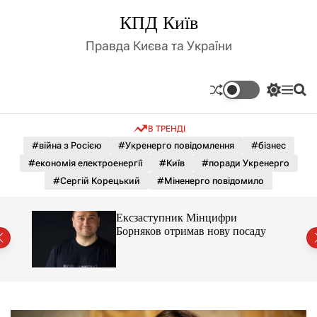
П
КПД Київ
е
р
Правда Києва та України
е
й
т
П
М
П
и
е
е
о
д
р
н
ш
В ТРЕНДІ
е
ю
у
о
м
к
#війна з Росією
#Укренерго повідомлення
#бізнес
в
и
м
#економія електроенергії
#Київ
#поради Укренерго
к
і
а
#Сергій Корецький
#Міненерго повідомило
ч
с
к
т
о
Ексзаступник Мінцифри
у
л
ду
Борняков отримав нову посаду
ь
о
р
о
в
о
г