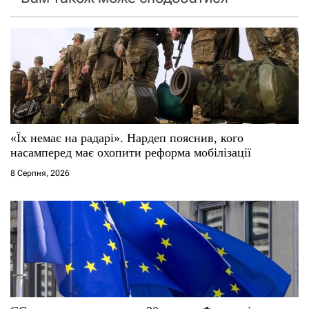
з
а
п
и
с
«Їх немає на радарі». Нардеп пояснив, кого
і
насамперед має охопити реформа мобілізації
8 Серпня, 2026
в