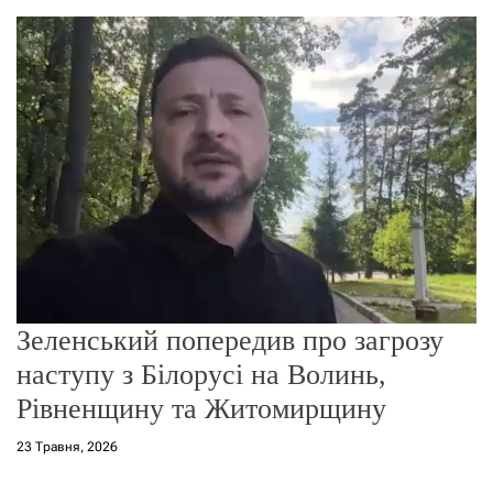
о
р
е
ж
и
м
у
Зеленський попередив про загрозу
наступу з Білорусі на Волинь,
Рівненщину та Житомирщину
23 Травня, 2026