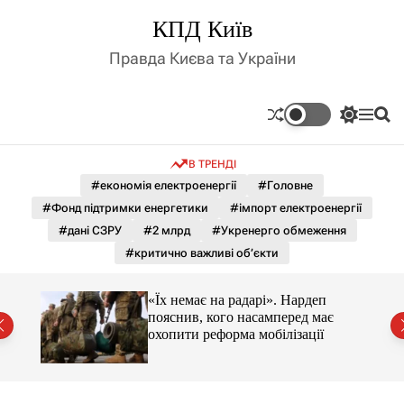
П
КПД Київ
е
р
Правда Києва та України
е
й
т
П
М
П
и
е
е
о
д
р
н
ш
В ТРЕНДІ
е
ю
у
о
м
к
#економія електроенергії
#Головне
в
и
м
#Фонд підтримки енергетики
#імпорт електроенергії
к
і
а
#дані СЗРУ
#2 млрд
#Укренерго обмеження
ч
с
#критично важливі об’єкти
к
т
о
у
л
«Їх немає на радарі». Нардеп
ь
є
пояснив, кого насамперед має
о
охопити реформа мобілізації
р
о
в
о
г