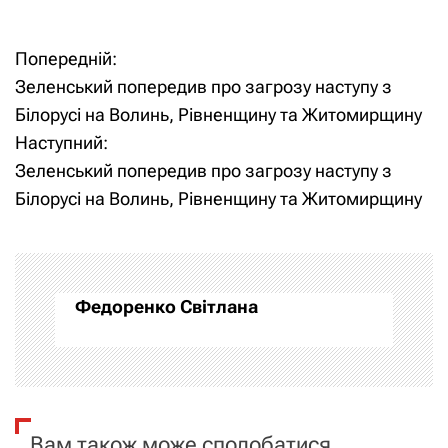
Попередній:
Н
Зеленський попередив про загрозу наступу з
а
Білорусі на Волинь, Рівненщину та Житомирщину
Наступний:
в
Зеленський попередив про загрозу наступу з
і
Білорусі на Волинь, Рівненщину та Житомирщину
г
а
Федоренко Світлана
ц
і
я
Вам також може сподобатися