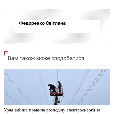
г
а
Федоренко Світлана
ц
і
я
Вам також може сподобатися
з
а
п
и
с
Уряд змінив правила розподілу електроенергії за