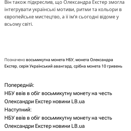
Він також підкреслив, що Олександра Екстер змогла
інтегрувати українські мотиви, ритми та кольори в
європейське мистецтво, а її ім’я сьогодні відоме у
всьому світі.
Позначено
восьмикутна монета НБУ
,
монета Олександра
Екстер
,
серія Український авангард
,
срібна монета 10 гривень
Попередній:
Н
НБУ ввів в обіг восьмикутну монету на честь
а
Олександри Екстер новини LB.ua
Наступний:
в
НБУ ввів в обіг восьмикутну монету на честь
і
Олександри Екстер новини LB.ua