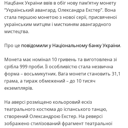
Нацбанк України ввів в обіг нову пам’ятну монету
“Український авангард. Олександра Екстер”. Вона
стала першою монетою з нової серії, присвяченої
українським митцям і мисткиням авангардного
мистецтва.
Про це
повідомили у Національному банку України
.
Монета має номінал 10 гривень та виготовлена зі
срібла 999 проби. Її особливістю стала незвична
форма – восьмикутник. Вага монети становить 31,1
грама, а тираж обмежений – до 10 тисяч
екземплярів.
На аверсі розміщено кольоровий ескіз
театрального костюма до іспанського танцю,
створений Олександрою Екстер. На реверсі
зображено стилізований фрагмент театральної