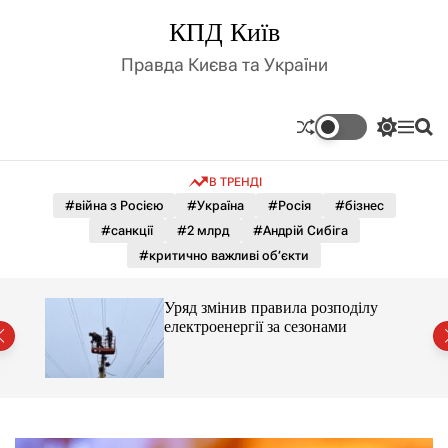
П
КПД Київ
е
р
Правда Києва та України
е
й
т
П
М
П
и
е
е
о
д
р
н
ш
В ТРЕНДІ
е
ю
у
о
м
к
#війна з Росією
#Україна
#Росія
#бізнес
в
и
м
#санкції
#2 млрд
#Андрій Сибіга
к
і
а
#критично важливі об’єкти
ч
с
к
т
о
лу
Уряд змінив правила розподілу
у
л
електроенергії за сезонами
ь
о
р
о
в
о
г