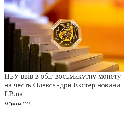
о
р
е
ж
и
м
у
НБУ ввів в обіг восьмикутну монету
на честь Олександри Екстер новини
LB.ua
23 Травня, 2026