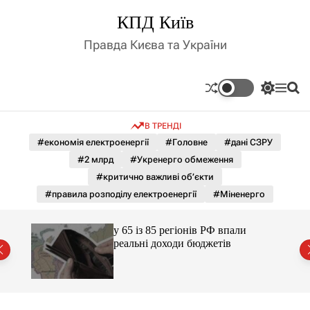
П
КПД Київ
е
р
Правда Києва та України
е
й
т
П
М
П
и
е
е
о
д
р
н
ш
В ТРЕНДІ
е
ю
у
о
м
к
#економія електроенергії
#Головне
#дані СЗРУ
в
и
м
#2 млрд
#Укренерго обмеження
к
і
а
#критично важливі об’єкти
ч
с
#правила розподілу електроенергії
#Міненерго
к
т
о
у
л
ори з
у 65 із 85 регіонів РФ впали
ь
аці
реальні доходи бюджетів
о
р
о
в
о
г