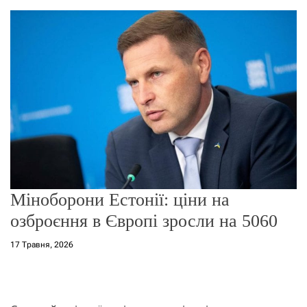
о
р
е
ж
и
м
у
Міноборони Естонії: ціни на
озброєння в Європі зросли на 5060
17 Травня, 2026