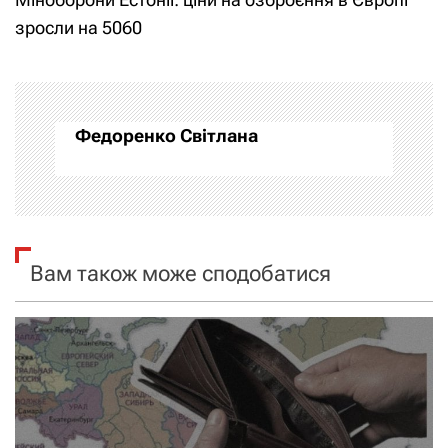
і
зросли на 5060
г
а
Федоренко Світлана
ц
і
я
Вам також може сподобатися
з
а
п
и