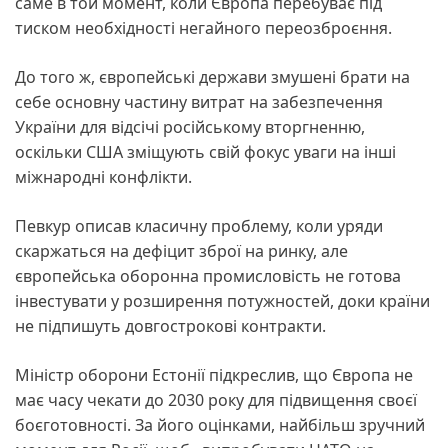
саме в той момент, коли Європа перебуває під
тиском необхідності негайного переозброєння.
До того ж, європейські держави змушені брати на
себе основну частину витрат на забезпечення
України для відсічі російському вторгненню,
оскільки США зміщують свій фокус уваги на інші
міжнародні конфлікти.
Певкур описав класичну проблему, коли уряди
скаржаться на дефіцит зброї на ринку, але
європейська оборонна промисловість не готова
інвестувати у розширення потужностей, доки країни
не підпишуть довгострокові контракти.
Міністр оборони Естонії підкреслив, що Європа не
має часу чекати до 2030 року для підвищення своєї
боєготовності. За його оцінками, найбільш зручний