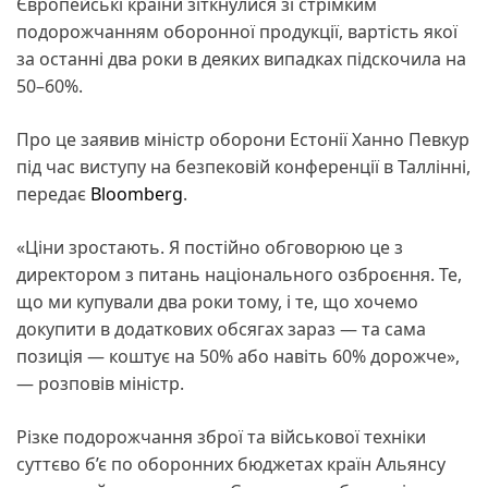
Європейські країни зіткнулися зі стрімким
подорожчанням оборонної продукції, вартість якої
за останні два роки в деяких випадках підскочила на
50–60%.
Про це заявив міністр оборони Естонії Ханно Певкур
під час виступу на безпековій конференції в Таллінні,
передає
Bloomberg
.
«Ціни зростають. Я постійно обговорюю це з
директором з питань національного озброєння. Те,
що ми купували два роки тому, і те, що хочемо
докупити в додаткових обсягах зараз — та сама
позиція — коштує на 50% або навіть 60% дорожче»,
— розповів міністр.
Різке подорожчання зброї та військової техніки
суттєво б’є по оборонних бюджетах країн Альянсу