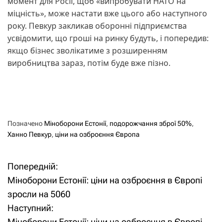
момент для Росії, щоб «випробувати НАТО на
міцність», може настати вже цього або наступного
року. Певкур закликав оборонні підприємства
усвідомити, що гроші на ринку будуть, і попередив:
якщо бізнес зволікатиме з розширенням
виробництва зараз, потім буде вже пізно.
Позначено
Міноборони Естонії
,
подорожчання зброї 50%
,
Ханно Певкур
,
ціни на озброєння Європа
Попередній:
Н
Міноборони Естонії: ціни на озброєння в Європі
а
зросли на 5060
Наступний:
в
Міноборони Естонії: ціни на озброєння в Європі