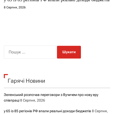
8 Серпня, 2026
П
о
ш
у
к
Гарячі Новини
:
Зеленський розпочав переговори з Вучичем про нову еру
співпраці
8 Серпня, 2026
у 65 із 85 регіонів РФ впали реальні доходи бюджетів
8 Серпня,