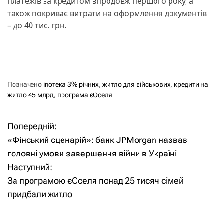
платежів за кредитом впродовж першого року, а
також покриває витрати на оформлення документів
– до 40 тис. грн.
Позначено
іпотека 3% річних
,
житло для військових
,
кредити на
житло 45 млрд
,
програма єОселя
Попередній:
Н
«Фінський сценарій»: банк JPMorgan назвав
а
головні умови завершення війни в Україні
Наступний:
в
За програмою єОселя понад 25 тисяч сімей
і
придбали житло
г