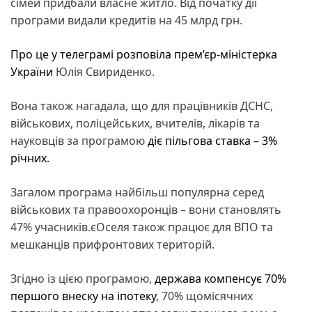
сімей придбали власне житло. Від початку дії
програми видали кредитів на 45 млрд грн.
Про це у телеграмі розповіла прем’єр-міністерка
України
Юлія Свириденко.
Вона також нагадала, що для працівників ДСНС,
військових, поліцейських, вчителів, лікарів та
науковців за програмою
діє пільгова ставка – 3%
річних.
Загалом програма найбільш популярна серед
військових та правоохоронців – вони становлять
47% учасників.єОселя також працює для ВПО та
мешканців прифронтових територій.
Згідно із цією програмою,
держава компенсує 70%
першого внеску на іпотеку
, 70% щомісячних