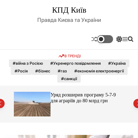
П
КПД Київ
е
р
Правда Києва та України
е
й
т
П
М
П
и
е
е
о
д
р
н
ш
В ТРЕНДІ
е
ю
у
о
м
к
#війна з Росією
#Укренерго повідомлення
#Україна
в
и
м
#Росія
#бізнес
#газ
#економія електроенергії
к
і
а
#санкції
ч
с
к
т
о
Уряд розширив програму 5-7-9
у
л
й
для аграріїв до 80 млрд грн
ь
о
р
о
в
о
г