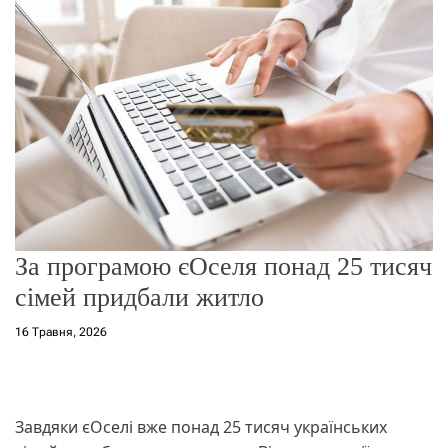
о
р
е
ж
и
м
у
За програмою єОселя понад 25 тисяч
сімей придбали житло
16 Травня, 2026
Завдяки єОселі вже понад 25 тисяч українських