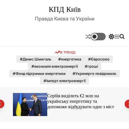
П
КПД Київ
е
р
Правда Києва та України
е
й
т
П
М
П
и
е
е
о
д
р
н
ш
В ТРЕНДІ
е
ю
у
о
м
к
#Денис Шмигаль
#енергетика
#Євросоюз
в
и
м
#економія електроенергії
#гроші
к
і
а
#Фонд підтримки енергетики
#Укренерго повідомило
ч
с
#імпорт електроенергії
к
т
о
у
л
Сербія виділить €2 млн на
ь
українську енергетику та
о
міст
допоможе відбудувати одне з міст
р
о
в
о
г