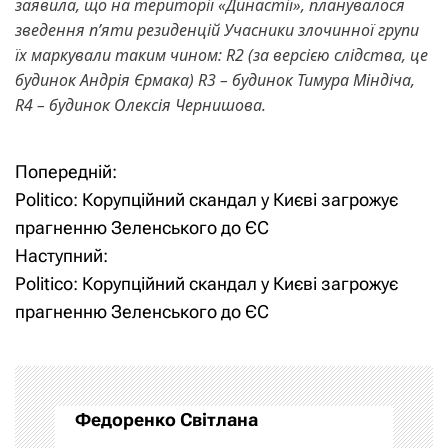
заявила, що на території «Династії», планувалося
зведення п’яти резиденцій Учасники злочинної групи
їх маркували таким чином: R2 (за версією слідства, це
будинок Андрія Єрмака) R3 – будинок Тимура Міндіча,
R4 – будинок Олексія Чернишова.
Попередній:
Н
Politico: Корупційний скандал у Києві загрожує
а
прагненню Зеленського до ЄС
Наступний:
в
Politico: Корупційний скандал у Києві загрожує
і
прагненню Зеленського до ЄС
г
а
Федоренко Світлана
ц