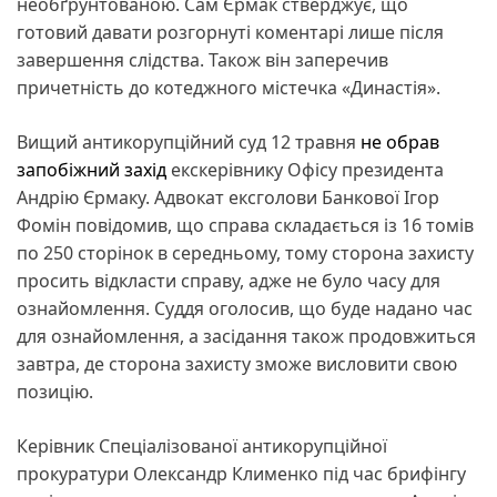
необґрунтованою. Сам Єрмак стверджує, що
готовий давати розгорнуті коментарі лише після
завершення слідства. Також він заперечив
причетність до котеджного містечка «Династія».
Вищий антикорупційний суд 12 травня
не обрав
запобіжний захід
екскерівнику Офісу президента
Андрію Єрмаку. Адвокат ексголови Банкової Ігор
Фомін повідомив, що справа складається із 16 томів
по 250 сторінок в середньому, тому сторона захисту
просить відкласти справу, адже не було часу для
ознайомлення. Суддя оголосив, що буде надано час
для ознайомлення, а засідання також продовжиться
завтра, де сторона захисту зможе висловити свою
позицію.
Керівник Спеціалізованої антикорупційної
прокуратури Олександр Клименко під час брифінгу