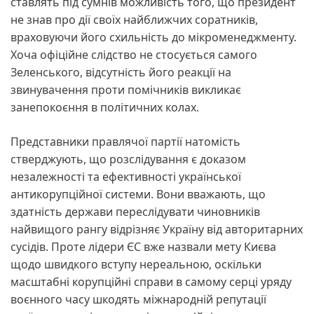
ставлять під сумнів можливість того, що президент
не знав про дії своїх найближчих соратників,
враховуючи його схильність до мікроменеджменту.
Хоча офіційне слідство не стосується самого
Зеленського, відсутність його реакції на
звинувачення проти помічників викликає
занепокоєння в політичних колах.
Представники правлячої партії натомість
стверджують, що розслідування є доказом
незалежності та ефективності української
антикорупційної системи. Вони вважають, що
здатність держави переслідувати чиновників
найвищого рангу відрізняє Україну від авторитарних
сусідів. Проте лідери ЄС вже назвали мету Києва
щодо швидкого вступу нереальною, оскільки
масштабні корупційні справи в самому серці уряду
воєнного часу шкодять міжнародній репутації