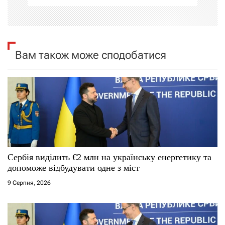
і
я
Вам також може сподобатися
з
а
п
и
с
Сербія виділить €2 млн на українську енергетику та
і
допоможе відбудувати одне з міст
9 Серпня, 2026
в