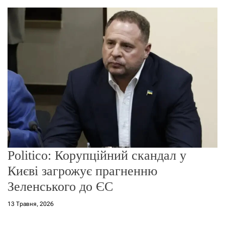
о
р
е
ж
и
м
у
Politico: Корупційний скандал у
Києві загрожує прагненню
Зеленського до ЄС
13 Травня, 2026