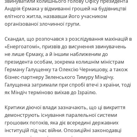
звинуватили колишнього голову Офісу президента
Андрія Єрмака у відмиванні грошей на будівництві
елітного житла, назвавши його учасником
організованої злочинної групи.
Скандал, що розпочався з розслідування махінацій в
«Енергоатомі», призвів до висунення звинувачень
не лише Єрмаку, а й іншим наближеним до
президента особам, зокрема колишнім міністрам
Герману Галущенку та Олексію Чернишову, а також
бізнес-партнеру Зеленського Тимуру Міндічу.
Галущенка затримали при спробі втечі з країни, тоді
як Міндіч терміново виїхав до Ізраїлю.
Критики діючої влади зазначають, що ці викриття
демонструють існування паралельної системи
грошових потоків, яка діє всередині державних
інституцій під час війни. Опозиційні законодавці