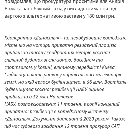
повідомляв, що прокуратура проситиме для Андрія
Єрмака запобіжний захід у вигляді тримання під
вартою з альтернативою застави у 180 млн грн.
Кооператив «Династія» – це недобудоване котеджне
містечко на чотири приватні резиденції площею
приблизно тисячу квадратних метрів кожна і
спільний будинок зі спа-зоною, басейном та
спортзалом, у Козині, елітному передмісті Києва.
Слідчі оцінюють ринкову вартість восьми гектарів
землі, на якій велося будівництво, в $6 млн. Вартість
будівництва кожної резиденції НАБУ оцінює
приблизно в $2 млн.На плівках
НАБУ, розповсюджених 11 травня, є копії концепції
приватної резиденції в котеджному містечку
«Династія». Документ датований 2020 роком. Також
під час судового засідання 12 травня прокурор САП