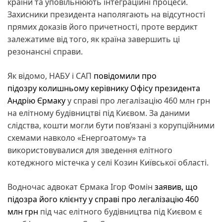
країни та уповільнюють інтеграційні процеси.
Захисники президента наполягають на відсутності
прямих доказів його причетності, проте вердикт
залежатиме від того, як країна завершить ці
резонансні справи.
Як відомо, НАБУ і САП
повідомили про
підозру колишньому керівнику Офісу президента
Андрію Єрмаку
у справі про легалізацію 460 млн грн
на елітному будівництві під Києвом. За даними
слідства, кошти могли бути пов’язані з корупційними
схемами навколо «Енергоатому» та
використовувалися для зведення елітного
котеджного містечка у селі Козин Київської області.
Водночас адвокат Єрмака Ігор Фомін
заявив, що
підозра його клієнту у справі про легалізацію 460
млн грн
під час елітного будівництва під Києвом є