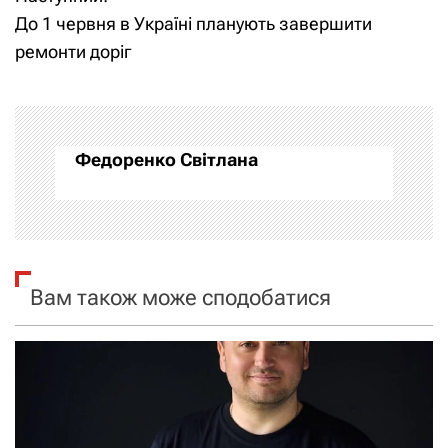
в
До 1 червня в Україні планують завершити
і
ремонти доріг
г
а
Федоренко Світлана
ц
і
я
Вам також може сподобатися
з
а
п
и