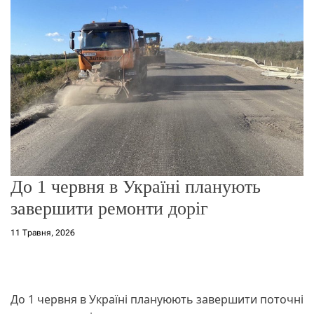
о
р
е
ж
и
м
у
До 1 червня в Україні планують
завершити ремонти доріг
11 Травня, 2026
До 1 червня в Україні плануюють завершити поточні