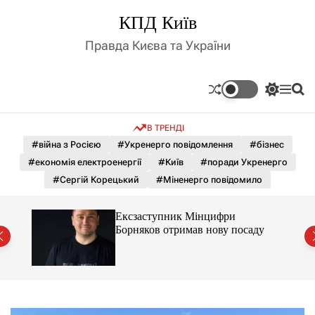
П
КПД Київ
е
р
Правда Києва та України
е
й
т
П
М
П
и
е
е
о
д
р
н
ш
В ТРЕНДІ
е
ю
у
о
м
к
#війна з Росією
#Укренерго повідомлення
#бізнес
в
и
м
#економія електроенергії
#Київ
#поради Укренерго
к
і
а
#Сергій Корецький
#Міненерго повідомило
ч
с
к
т
о
Ексзаступник Мінцифри
у
л
ду
Борняков отримав нову посаду
ь
о
р
о
в
о
г