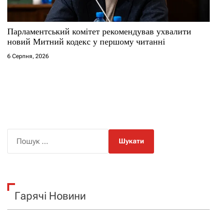
Парламентський комітет рекомендував ухвалити
новий Митний кодекс у першому читанні
6 Серпня, 2026
П
о
ш
у
к
Гарячі Новини
: