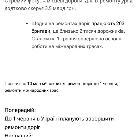
Окремий фокус
–
місцеві дороги. Для їх ремонту уряд
додтково скерує 3,5 млрд грн.
Щодня на ремонтах доріг
працюють 203
бригади
, це близько 2 тисяч дорожників.
Станом на 1 травня завершено основні
роботи на міжнародних трасах.
Позначено
10 млн м² покриття
,
ремонт доріг до 1 червня
,
ремонти міжнародних трас
Попередній:
Н
До 1 червня в Україні планують завершити
а
ремонти доріг
Наступний: