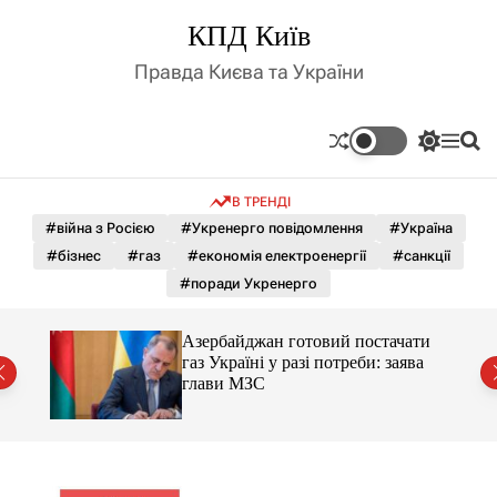
П
КПД Київ
е
р
Правда Києва та України
е
й
т
П
М
П
и
е
е
о
д
р
н
ш
В ТРЕНДІ
е
ю
у
о
м
к
#війна з Росією
#Укренерго повідомлення
#Україна
в
и
м
#бізнес
#газ
#економія електроенергії
#санкції
к
і
а
#поради Укренерго
ч
с
к
т
о
о
Азербайджан готовий постачати
у
л
тики
газ Україні у разі потреби: заява
ь
глави МЗС
о
р
о
в
о
г