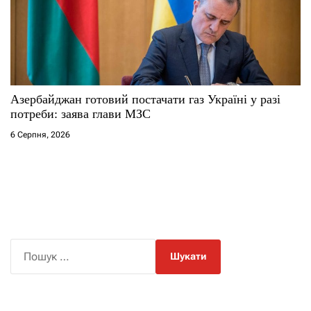
Азербайджан готовий постачати газ Україні у разі
потреби: заява глави МЗС
6 Серпня, 2026
П
о
ш
у