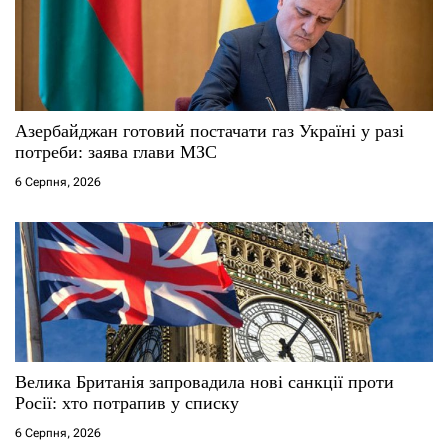
п
и
с
Азербайджан готовий постачати газ Україні у разі
і
потреби: заява глави МЗС
6 Серпня, 2026
в
Велика Британія запровадила нові санкції проти
Росії: хто потрапив у списку
6 Серпня, 2026