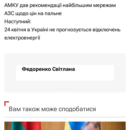
АМКУ дав рекомендації найбільшим мережам
а
АЗС щодо цін на пальне
Наступний:
в
24 квітня в Україні не прогнозується відключень
і
електроенергії
г
а
Федоренко Світлана
ц
і
я
Вам також може сподобатися
з
а