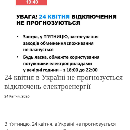
о
р
е
ж
и
м
у
24 квітня в Україні не прогнозується
відключень електроенергії
24 Квітня, 2026
В п’ятницю, 24 квітня, в Україні не прогнозується