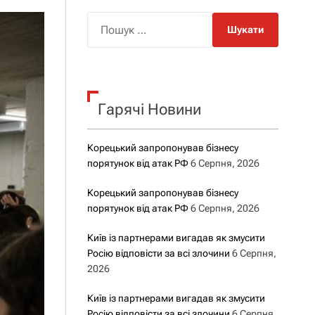
о
р
П
о
о
в
о
ш
г
у
о
р
к
е
Гарячі Новини
:
ж
и
м
у
Корецький запропонував бізнесу
порятунок від атак РФ
6 Серпня, 2026
Корецький запропонував бізнесу
порятунок від атак РФ
6 Серпня, 2026
Київ із партнерами вигадав як змусити
Росію відповісти за всі злочини
6 Серпня,
2026
Київ із партнерами вигадав як змусити
Росію відповісти за всі злочини
6 Серпня,