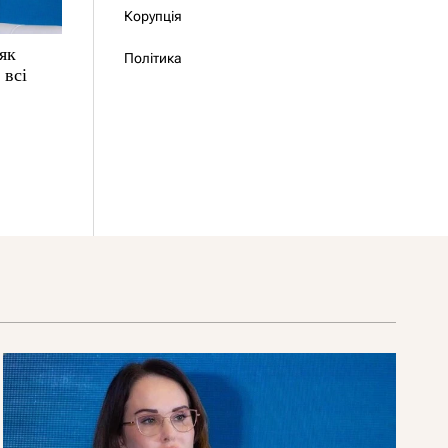
Корупція
 як
Політика
 всі