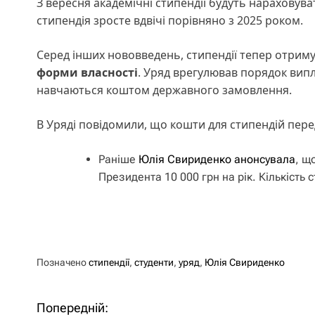
З вересня академічні стипендії будуть нараховув
стипендія зросте вдвічі порівняно з 2025 роком.
Серед інших нововведень, стипендії тепер отриму
форми власності
. Уряд врегулював порядок випла
навчаються коштом державного замовлення.
В Уряді повідомили, що кошти для стипендій пе
Раніше
Юлія Свириденко анонсувала
, щ
Президента 10 000 грн на рік. Кількість 
Позначено
стипендії
,
студенти
,
уряд
,
Юлія Свириденко
Попередній:
Н