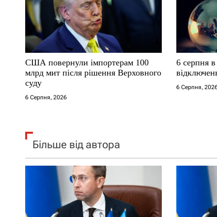
п
и
с
США повернули імпортерам 100
6 серпня в
і
млрд мит після рішення Верховного
відключен
суду
6 Серпня, 202
в
6 Серпня, 2026
Більше від автора