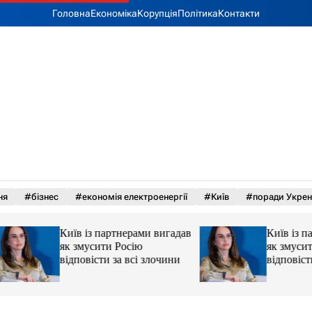
Головна
Економіка
Корупція
Політика
Контакти
ня
#бізнес
#економія електроенергії
#Київ
#поради Укрен
Київ із партнерами вигадав
Київ із партнерам
як змусити Росію
як змусити Росію
відповісти за всі злочини
відповісти за всі