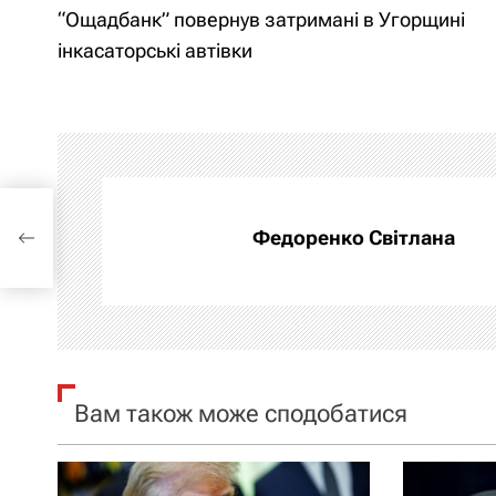
“Ощадбанк” повернув затримані в Угорщині
а
інкасаторські автівки
в
і
г
 в
а
Федоренко Світлана
ц
і
я
Вам також може сподобатися
з
а