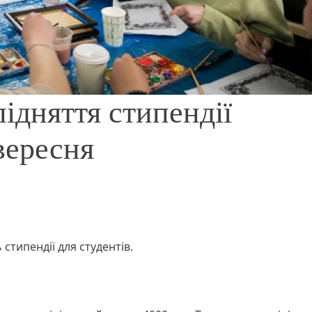
ідняття стипендії
 вересня
 стипендії для студентів.