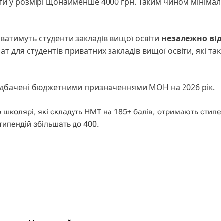
ати у розмірі щонайменше 4000 грн. Таким чином мініма
ватимуть студенти закладів вищої освіти
незалежно ві
т для студентів приватних закладів вищої освіти, які та
редбачені бюджетними призначеннями МОН на 2026 рік.
о школярі, які складуть НМТ на 185+ балів, отримають стип
стипендій збільшать до 400.