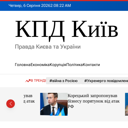
П
Четвер, 6 Серпня 2026
2
:
08
:
24
AM
е
р
КПД Київ
е
й
т
и
Правда Києва та України
д
о
в
Головна
Економіка
Корупція
Політика
Контакти
м
і
с
В ТРЕНДІ
#війна з Росією
#Укренерго повідомлен
т
у
понував
Корецький запропонував
 від атак
бізнесу порятунок від атак
РФ