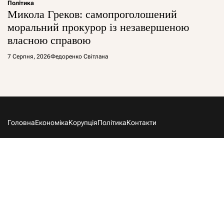
Політика
Микола Греков: самопроголошений
моральний прокурор із незавершеною
власною справою
7 Серпня, 2026
Федоренко Світлана
Головна
Економіка
Корупція
Політика
Контакти