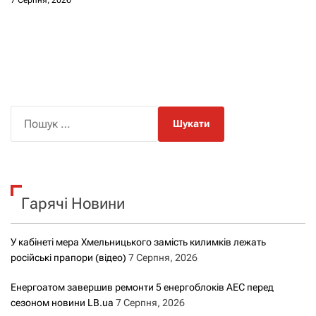
7 Серпня, 2026
П
о
ш
у
к
Гарячі Новини
:
У кабінеті мера Хмельницького замість килимків лежать
російські прапори (відео)
7 Серпня, 2026
Енергоатом завершив ремонти 5 енергоблоків АЕС перед
сезоном новини LB.ua
7 Серпня, 2026