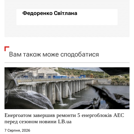
а
Федоренко Світлана
ц
і
я
Вам також може сподобатися
з
а
п
и
с
Енергоатом завершив ремонти 5 енергоблоків АЕС
і
перед сезоном новини LB.ua
7 Серпня, 2026
в