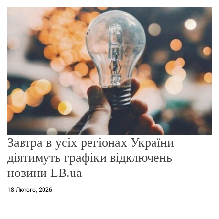
о
р
е
ж
и
м
у
Завтра в усіх регіонах України
діятимуть графіки відключень
новини LB.ua
18 Лютого, 2026