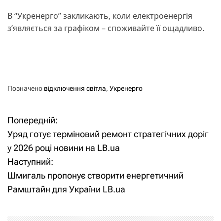
В “Укренерго” закликають, коли електроенергія
з’являється за графіком – споживайте її ощадливо.
Позначено
відключення світла
,
Укренерго
Попередній:
Н
Уряд готує терміновий ремонт стратегічних доріг
а
у 2026 році новини на LB.ua
Наступний:
в
Шмигаль пропонує створити енергетичний
і
Рамштайн для України LB.ua
г