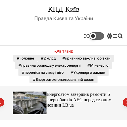
П
КПД Київ
е
р
Правда Києва та України
е
й
т
П
М
П
и
е
е
о
д
р
н
ш
В ТРЕНДІ
е
ю
у
о
м
к
#Головне
#2 млрд
#критично важливі об’єкти
в
и
м
#правила розподілу електроенергії
#Міненерго
к
і
а
#переліки на зиму і літо
#Укренерго заклик
ч
с
#Енергоатом опалювальний сезон
к
т
о
у
л
го
Енергоатом завершив ремонти 5
ь
йські
енергоблоків АЕС перед сезоном
о
новини LB.ua
р
о
в
о
г