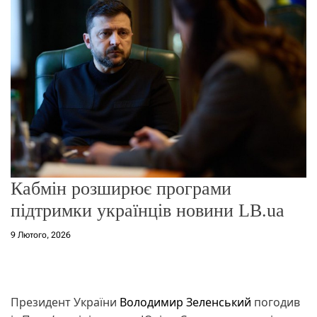
о
р
е
ж
и
м
у
Кабмін розширює програми
підтримки українців новини LB.ua
9 Лютого, 2026
Президент України
Володимир Зеленський
погодив