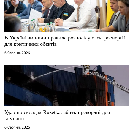
п
и
с
В Україні змінили правила розподілу електроенергії
і
для критичних обєктів
6 Серпня, 2026
в
Удар по складах Rozetka: збитки рекордні для
компанії
6 Серпня, 2026