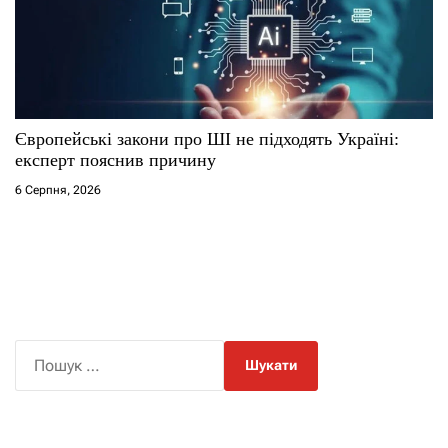
Європейські закони про ШІ не підходять Україні:
експерт пояснив причину
6 Серпня, 2026
П
о
ш
у