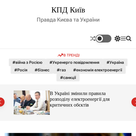
П
КПД Київ
е
р
Правда Києва та України
е
й
т
П
М
П
и
е
е
о
д
р
н
ш
В ТРЕНДІ
е
ю
у
о
м
к
#війна з Росією
#Укренерго повідомлення
#Україна
в
и
м
#Росія
#бізнес
#газ
#економія електроенергії
к
і
а
#санкції
ч
с
к
т
о
В Україні змінили правила
у
л
розподілу електроенергії для
ь
критичних обєктів
о
р
о
в
о
г