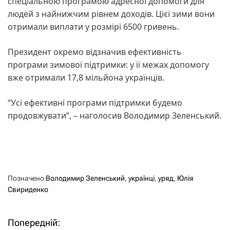
спеціальною програмою адресної допомоги для
людей з найнижчим рівнем доходів. Цієї зими вони
отримали виплати у розмірі 6500 гривень.
Президент окремо відзначив ефективність
програми зимової підтримки: у її межах допомогу
вже отримали 17,8 мільйона українців.
“Усі ефективні програми підтримки будемо
продовжувати”, – наголосив Володимир Зеленський.
Позначено
Володимир Зеленський
,
українці
,
уряд
,
Юлія
Свириденко
Попередній:
Н