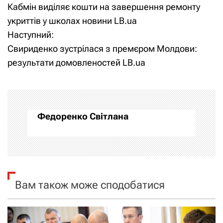
Кабмін виділяє кошти на завершення ремонту
а
укриттів у школах новини LB.ua
Наступний:
в
Свириденко зустрілася з премєром Молдови:
і
результати домовленостей LB.ua
г
а
Федоренко Світлана
ц
і
я
Вам також може сподобатися
з
а