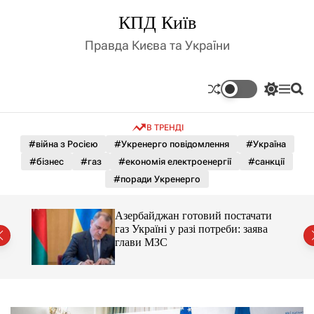
П
КПД Київ
е
р
Правда Києва та України
е
й
т
П
М
П
и
е
е
о
д
р
н
ш
В ТРЕНДІ
е
ю
у
о
м
к
#війна з Росією
#Укренерго повідомлення
#Україна
в
и
м
#бізнес
#газ
#економія електроенергії
#санкції
к
і
а
#поради Укренерго
ч
с
к
т
о
о
Азербайджан готовий постачати
у
л
тики
газ Україні у разі потреби: заява
ь
глави МЗС
о
р
о
в
о
г