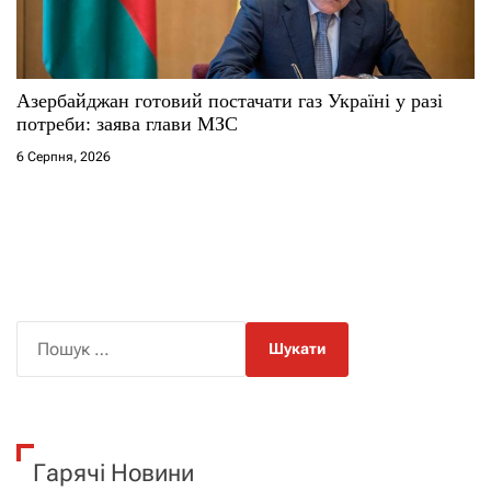
Азербайджан готовий постачати газ Україні у разі
потреби: заява глави МЗС
6 Серпня, 2026
П
о
ш
у
к
Гарячі Новини
: