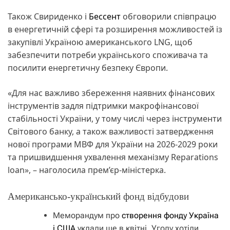
Також Свириденко і
Бессент
обговорили співпрацю
в енергетичній сфері та розширення можливостей із
закупівлі Україною американського LNG, щоб
забезпечити потреби українського споживача та
посилити енергетичну безпеку Європи.
«Для нас важливо збереження наявних фінансових
інструментів задля підтримки макрофінансової
стабільності України, у тому числі через інструменти
Світового банку, а також важливості затвердження
нової програми МВФ для України на 2026-2029 роки
та пришвидшення ухвалення механізму Reparations
loan», – наголосила прем’єр-міністерка.
Американсько-український фонд відбудови
Меморандум про
створення фонду Україна
і США
уклали ще в квітні. Угоду хотіли