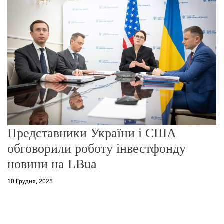
о
р
е
ж
и
м
у
Представники України і США
обговорили роботу інвестфонду
новини на LBua
10 Грудня, 2025