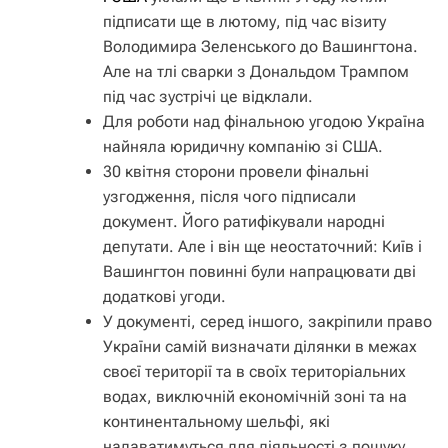
підписати ще в лютому, під час візиту
Володимира Зеленського до Вашингтона.
Але на тлі сварки з Дональдом Трампом
під час зустрічі це відклали.
Для роботи над фінальною угодою Україна
найняла юридичну компанію зі США.
30 квітня сторони провели фінальні
узгодження, після чого підписали
документ. Його ратифікували народні
депутати. Але і він ще неостаточний: Київ і
Вашингтон повинні були напрацювати дві
додаткові угоди.
У документі, серед іншого, закріпили право
України самій визначати ділянки в межах
своєї території та в своїх територіальних
водах, виключній економічній зоні та на
континентальному шельфі, які
надаватимуться для діяльності з пошуку,