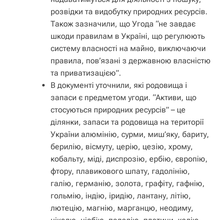
розвідки та видобутку природних ресурсів.
Також зазначили, що Угода “не завдає
шкоди правилам в Україні, що регулюють
систему власності на майно, виключаючи
правила, пов’язані з державною власністю
та приватизацією”.
В документі уточнили, які родовища і
запаси є предметом угоди. “Активи, що
стосуються природних ресурсів” – це
ділянки, запаси та родовища на території
України алюмінію, сурми, миш’яку, бариту,
берилію, вісмуту, церію, цезію, хрому,
кобальту, міді, диспрозію, ербію, європію,
фтору, плавикового шпату, гадолінію,
галію, германію, золота, графіту, гафнію,
гольмію, індію, іридію, лантану, літію,
лютецію, магнію, марганцю, неодиму,