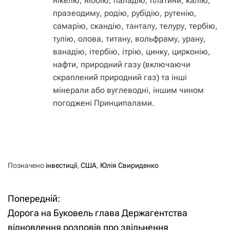
нікелю, ніобію, паладію, платини, калію,
празеодиму, родію, рубідію, рутенію,
самарію, скандію, танталу, телуру, тербію,
тулію, олова, титану, вольфраму, урану,
ванадію, ітербію, ітрію, цинку, цирконію,
нафти, природний газу (включаючи
скраплений природний газ) та інші
мінерали або вуглеводні, іншим чином
погоджені Принципалами.
Позначено
інвестиції
,
США
,
Юлія Свириденко
Попередній:
Н
Дорога на Буковель глава Держагентства
а
відновлення розповів про звільнення