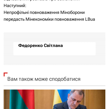
Наступний:
в
Непрофільні повноваження Міноборони
і
передасть Мінекономіки повноваження LBua
г
а
Федоренко Світлана
ц
і
я
Вам також може сподобатися
з
а
п