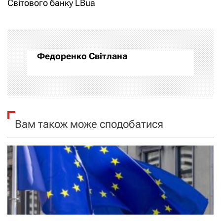
і
Світового банку LBua
г
а
Федоренко Світлана
ц
і
я
Вам також може сподобатися
з
а
п
и
с