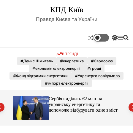
П
КПД Київ
е
р
Правда Києва та України
е
й
т
П
М
П
и
е
е
о
д
р
н
ш
В ТРЕНДІ
е
ю
у
о
м
к
#Денис Шмигаль
#енергетика
#Євросоюз
в
и
м
#економія електроенергії
#гроші
к
і
а
#Фонд підтримки енергетики
#Укренерго повідомило
ч
с
#імпорт електроенергії
к
т
о
у
л
гучні
Сербія виділить €2 млн на
ь
українську енергетику та
о
допоможе відбудувати одне з міст
р
о
в
о
г