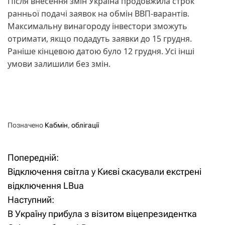
Після внесення змін Україна продовжила строк
ранньої подачі заявок на обмін ВВП-варантів.
Максимальну винагороду інвестори зможуть
отримати, якщо подадуть заявки до 15 грудня.
Раніше кінцевою датою було 12 грудня. Усі інші
умови залишили без змін.
Позначено
Кабмін
,
облігації
Попередній:
Н
Відключення світла у Києві скасували екстрені
а
відключення LBua
Наступний:
в
В Україну прибула з візитом віцепрезидентка