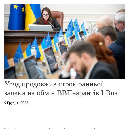
о
р
е
ж
и
м
у
Уряд продовжив строк ранньої
заявки на обмін ВВПварантів LBua
9 Грудня, 2025