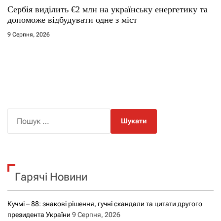
Сербія виділить €2 млн на українську енергетику та
допоможе відбудувати одне з міст
9 Серпня, 2026
П
о
ш
у
к
Гарячі Новини
:
Кучмі – 88: знакові рішення, гучні скандали та цитати другого
президента України
9 Серпня, 2026