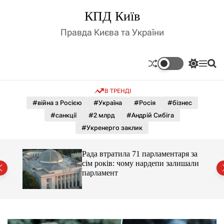
П
КПД Київ
е
р
Правда Києва та України
е
й
т
П
М
П
и
е
е
о
д
р
н
ш
В ТРЕНДІ
е
ю
у
о
м
к
#війна з Росією
#Україна
#Росія
#бізнес
в
и
м
#санкції
#2 млрд
#Андрій Сибіга
к
і
а
#Укренерго заклик
ч
с
к
т
о
Рада втратила 71 парламентаря за
у
л
сім років: чому нардепи залишали
ь
парламент
о
р
о
в
о
г