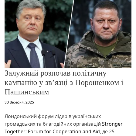
о
р
е
ж
и
м
у
Залужний розпочав політичну
кампанію у зв’язці з Порошенком і
Пашинським
30 Вересня, 2025
Лондонський форум лідерів українських
громадських та благодійних організацій
Stronger
Together: Forum for Cooperation and Aid
, де 25