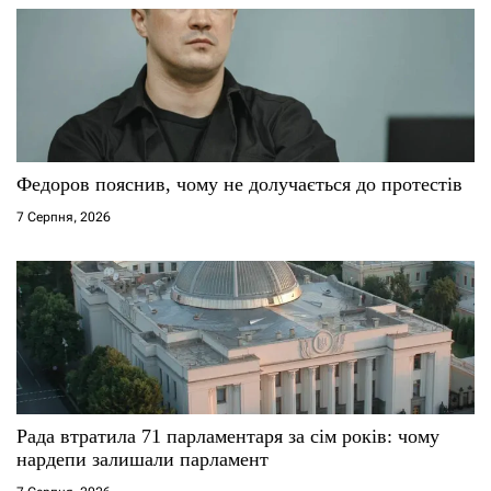
а
п
и
с
Федоров пояснив, чому не долучається до протестів
і
7 Серпня, 2026
в
Рада втратила 71 парламентаря за сім років: чому
нардепи залишали парламент