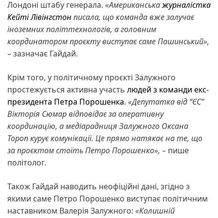
Лондоні штабу генерала.
«Американська
журналістка
Кейті Лівінгстон
писала, що команда вже залучає
іноземних політтехнологів, а головним
координатором проєкту виступає саме Пашинський»,
– зазначає Гайдай.
Крім того, у політичному проєкті Залужного
простежується активна участь
людей з команди екс-
президента Петра Порошенка
.
«Депутатка від “ЄС”
Вікторія Сюмар відповідає за оперативну
координацію, а медіарадниця Залужного Оксана
Тороп курує комунікації. Це прямо натякає на те, що
за проєктом стоїть Петро Порошенко»,
– пише
політолог.
Також Гайдай наводить неофіційні дані, згідно з
якими саме Петро Порошенко виступає політичним
наставником Валерія Залужного:
«Колишній