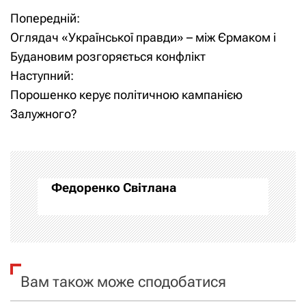
Попередній:
Н
Оглядач «Української правди» – між Єрмаком і
а
Будановим розгоряється конфлікт
Наступний:
в
Порошенко керує політичною кампанією
і
Залужного?
г
а
Федоренко Світлана
ц
і
я
Вам також може сподобатися
з