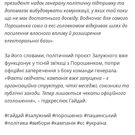
президент надає генералу політичну підтримку та
допомагає вибудовувати комунікації, у яких той поки
що не має достатнього досвіду. Водночас для самого
Порошенка союз із екс-головкомом відкриває шлях до
посилення власного впливу й розширення
електоральної бази».
За його словами, політичний проєкт Залужного вже
функціонує у тісній зв’язці з Порошенком, попри
офіційні заперечення з боку команди генерала.
«Факти свідчать: кампанія вже запущена – є
організаційна структура, чіткі меседжі, союзники та
публічні заходи. Тепер лишається чекати офіційного
оголошення»,
– підкреслює Гайдай.
#гайдай #залужний #порошенко #пашинський
#політика #вибори #кампанія #єс #україна