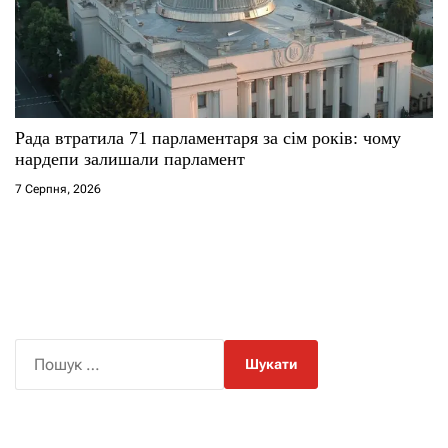
Рада втратила 71 парламентаря за сім років: чому
нардепи залишали парламент
7 Серпня, 2026
П
о
ш
у