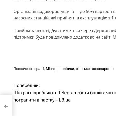
Організації водокористувачів — до 50% вартості в
насосних станцій, які прийняті в експлуатацію з 1
Прийом заявок відбуватиметься через Державний
підтримки буде повідомлено додатково на сайті М
Позначено
аграрії
,
Мінагрополітики
,
сільське господарство
Попередній:
Н
Шахраї підробляють Telegram-боти банків: як н
а
оти
потрапити в пастку – LB.ua
у –
в