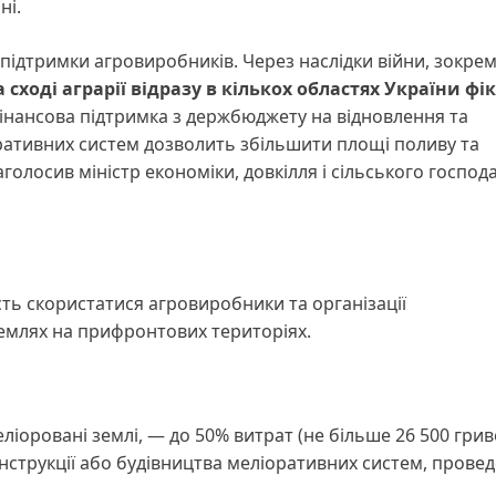
ні.
підтримки агровиробників. Через наслідки війни, зокре
а сході аграрії відразу в кількох областях України фі
фінансова підтримка з держбюджету на відновлення та
оративних систем дозволить збільшити площі поливу та
олосив міністр економіки, довкілля і сільського господ
ь скористатися агровиробники та організації
емлях на прифронтових територіях.
іоровані землі, — до 50% витрат (не більше 26 500 грив
нструкції або будівництва меліоративних систем, провед