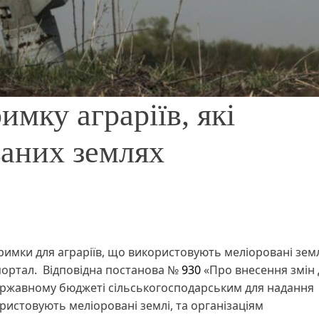
мку аграріїв, які
аних землях
тримки для аграріїв, що використовують меліоровані земл
ортал. Відповідна постанова №
930
«Про внесення змін 
ержавному бюджеті сільськогосподарським для надання
истовують меліоровані землі, та організаціям