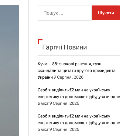
о
р
П
о
о
в
о
ш
г
у
о
р
к
е
Гарячі Новини
:
ж
и
м
у
Кучмі – 88: знакові рішення, гучні
скандали та цитати другого президента
України
9 Серпня, 2026
Сербія виділить €2 млн на українську
енергетику та допоможе відбудувати одне
з міст
9 Серпня, 2026
Сербія виділить €2 млн на українську
енергетику та допоможе відбудувати одне
з міст
9 Серпня, 2026