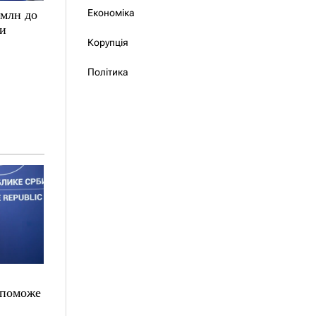
Економіка
 млн до
ки
Корупція
Політика
опоможе