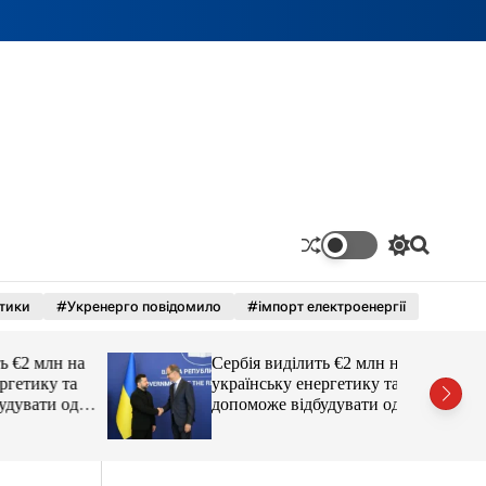
П
П
е
о
р
ш
тики
#Укренерго повідомило
#імпорт електроенергії
е
у
м
к
и
2 млн на
Сербія виділить €2 млн на
к
а
тику та
українську енергетику та
ч
вати одне
допоможе відбудувати одне
к
з міст
о
л
ь