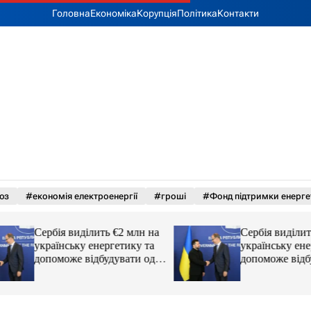
Головна
Економіка
Корупція
Політика
Контакти
юз
#економія електроенергії
#гроші
#Фонд підтримки енерге
Сербія виділить €2 млн на
Сербія виділить €
українську енергетику та
українську енерге
допоможе відбудувати одне
допоможе відбуду
з міст
з міст