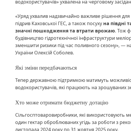
водокористувачів» ухвалена на черговому засідан
«Уряд ухвалив надзвичайно важливе рішення для 
підрив Каховської ГЕС, а також посуху
на півдні т
значні пошкодження та втрати врожаю
. Тож 
будівництво гідротехнічної інфраструктури мелі
зменшити ризики під час поливного сезону», — наг
України Олексій Соболев.
Які зміни передбачаються
Тепер державною підтримкою матимуть можливіст
водокористувачів, які працюють на зрошуваних з
Хто може отримати бюджетну дотацію
Сільгосптоваровиробники, які використовують мел
один гектар оброблюваних угідь за роботи з реко
листопада 2024 року по 31 жовтня 2025 року.