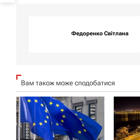
і
г
а
Федоренко Світлана
ц
і
я
Вам також може сподобатися
з
а
п
и
с