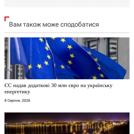
і
я
Вам також може сподобатися
з
а
п
и
с
ЄС надав додаткові 30 млн євро на українську
і
енергетику
8 Серпня, 2026
в