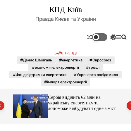
П
КПД Київ
е
р
Правда Києва та України
е
й
т
П
М
П
и
е
е
о
д
р
н
ш
В ТРЕНДІ
е
ю
у
о
м
к
#Денис Шмигаль
#енергетика
#Євросоюз
в
и
м
#економія електроенергії
#гроші
к
і
а
#Фонд підтримки енергетики
#Укренерго повідомило
ч
с
#імпорт електроенергії
к
т
о
у
л
Сербія виділить €2 млн на
ь
українську енергетику та
о
міст
допоможе відбудувати одне з міст
р
о
в
о
г