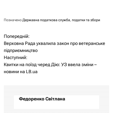
Позначено
Державна податкова служба
,
податки та збори
Попередній:
Н
Верховна Рада ухвалила закон про ветеранське
а
підприємництво
Наступний:
в
Квитки на поїзд черед Дію: УЗ ввела зміни –
і
новини на LB.ua
г
а
Федоренко Світлана
ц