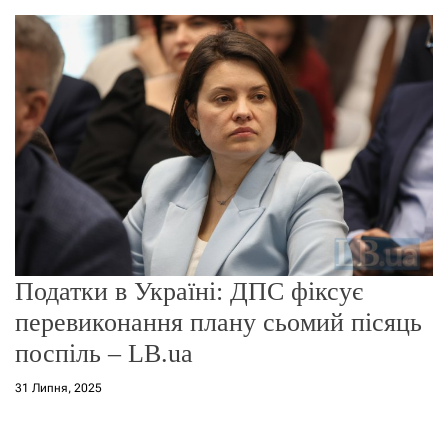
о
р
е
ж
и
м
у
Податки в Україні: ДПС фіксує
перевиконання плану сьомий пісяць
поспіль – LB.ua
31 Липня, 2025