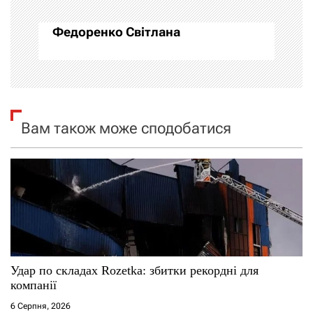
а
Федоренко Світлана
ц
і
я
Вам також може сподобатися
з
а
п
и
с
Удар по складах Rozetka: збитки рекордні для
і
компанії
6 Серпня, 2026