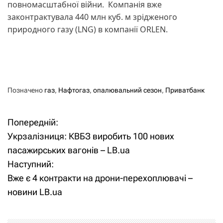
повномасштабної війни. Компанія вже
законтрактувала 440 млн куб. м зрідженого
природного газу (LNG) в компанії ORLEN.
Позначено
газ
,
Нафтогаз
,
опалювальний сезон
,
Приватбанк
Попередній:
Н
Укрзалізниця: КВБЗ виробить 100 нових
а
пасажирських вагонів – LB.ua
Наступний:
в
Вже є 4 контракти на дрони-перехоплювачі –
і
новини LB.ua
г