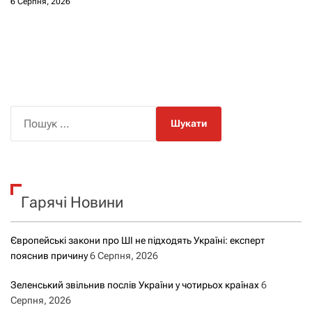
6 Серпня, 2026
П
о
ш
у
к
Гарячі Новини
:
Європейські закони про ШІ не підходять Україні: експерт
пояснив причину
6 Серпня, 2026
Зеленський звільнив послів України у чотирьох країнах
6
Серпня, 2026