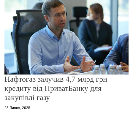
о
р
е
ж
и
м
у
Нафтогаз залучив 4,7 млрд грн
кредиту від ПриватБанку для
закупівлі газу
23 Липня, 2025