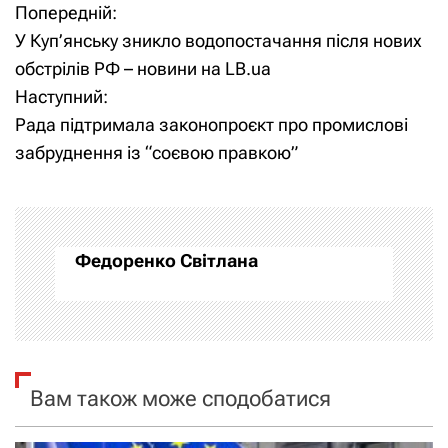
Попередній:
Н
У Куп’янську зникло водопостачання після нових
а
обстрілів РФ – новини на LB.ua
Наступний:
в
Рада підтримала законопроєкт про промислові
і
забруднення із “соєвою правкою”
г
а
Федоренко Світлана
ц
і
я
Вам також може сподобатися
з