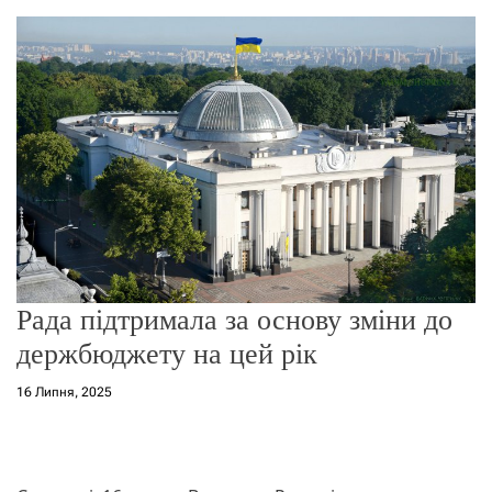
о
р
е
ж
и
м
у
Рада підтримала за основу зміни до
держбюджету на цей рік
16 Липня, 2025