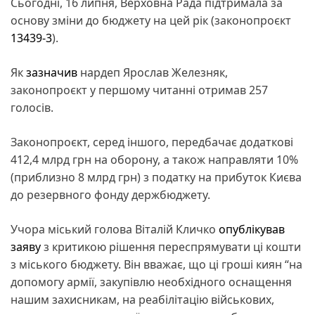
Сьогодні, 16 липня, Верховна Рада підтримала за
основу зміни до бюджету на цей рік (законопроєкт
13439-3
).
Як
зазначив
нардеп Ярослав Железняк,
законопроєкт у першому читанні отримав 257
голосів.
Законопроєкт, серед іншого, передбачає додаткові
412,4 млрд грн на оборону, а також направляти 10%
(приблизно 8 млрд грн) з податку на прибуток Києва
до резервного фонду держбюджету.
Учора міський голова Віталій Кличко
опублікував
заяву
з критикою рішення переспрямувати ці кошти
з міського бюджету. Він вважає, що ці гроші киян “на
допомогу армії, закупівлю необхідного оснащення
нашим захисникам, на реабілітацію військових,