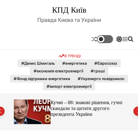
П
КПД Київ
е
р
Правда Києва та України
е
й
т
П
М
П
и
е
е
о
д
р
н
ш
В ТРЕНДІ
е
ю
у
о
м
к
#Денис Шмигаль
#енергетика
#Євросоюз
в
и
м
#економія електроенергії
#гроші
к
і
а
#Фонд підтримки енергетики
#Укренерго повідомило
ч
с
#імпорт електроенергії
к
т
о
у
л
гучні
Кучмі – 88: знакові рішення, гучні
ь
скандали та цитати другого
о
президента України
р
о
в
о
г