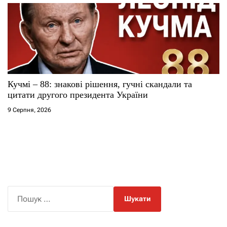
Кучмі – 88: знакові рішення, гучні скандали та
цитати другого президента України
9 Серпня, 2026
П
о
ш