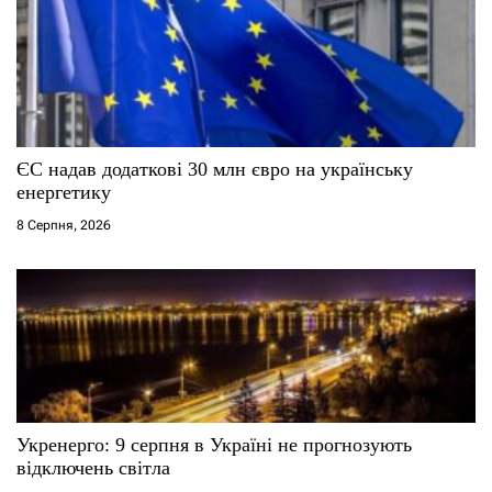
а
п
и
с
ЄС надав додаткові 30 млн євро на українську
і
енергетику
8 Серпня, 2026
в
Укренерго: 9 серпня в Україні не прогнозують
відключень світла