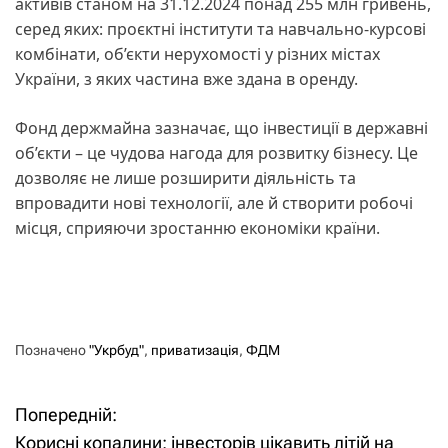
активів станом на 31.12.2024 понад 255 млн гривень,
серед яких: проєктні інститути та навчально-курсові
комбінати, об’єкти нерухомості у різних містах
України, з яких частина вже здана в оренду.
Фонд держмайна зазначає, що інвестиції в державні
об’єкти – це чудова нагода для розвитку бізнесу. Це
дозволяє не лише розширити діяльність та
впровадити нові технології, але й створити робочі
місця, сприяючи зростанню економіки країни.
Позначено
"Укрбуд"
,
приватизація
,
ФДМ
Попередній:
Н
Корисні копалини: інвесторів цікавить літій на