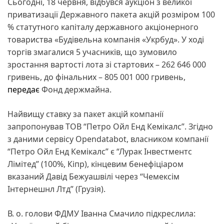
Сьогодні, 18 червня, відбувся аукціон з великої
приватизації Державного пакета акцій розміром 100
% статутного капіталу державного акціонерного
товариства «Будівельна компанія «Укрбуд». У ході
торгів змагалися 5 учасників, що зумовило
зростання вартості лота зі стартових – 262 646 000
гривень, до фінальних – 805 001 000 гривень,
передає
Фонд держмайна.
Найвищу ставку за пакет акцій компанії
запропонував ТОВ “Петро Ойл Енд Кемікалс”. Згідно
з даними сервісу Opendatabot, власником компанії
“Петро Ойл Енд Кемікалс” є “Лурак Інвестментс
Лімітед” (100%, Кіпр), кінцевим бенефіціаром
вказаний Давід Бежуашвілі через “Чемексім
Інтернешнл Лтд” (Грузія).
В. о. голови ФДМУ Іванна Смачило підкреслила: