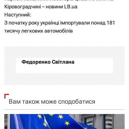
а
Кіровоградчині – новини LB.ua
Наступний:
в
З початку року українці імпортували понад 181
і
тисячу легкових автомобілів
г
а
Федоренко Світлана
ц
і
я
Вам також може сподобатися
з
а
п