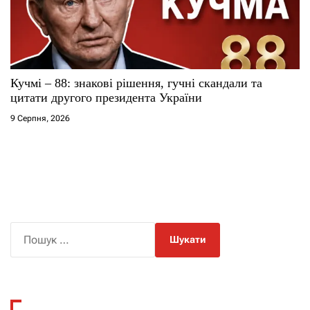
Кучмі – 88: знакові рішення, гучні скандали та
цитати другого президента України
9 Серпня, 2026
П
о
ш
у
к