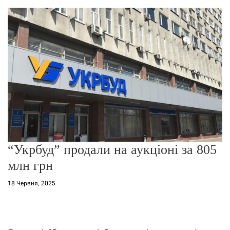
о
р
е
ж
и
м
у
“Укрбуд” продали на аукціоні за 805
млн грн
18 Червня, 2025