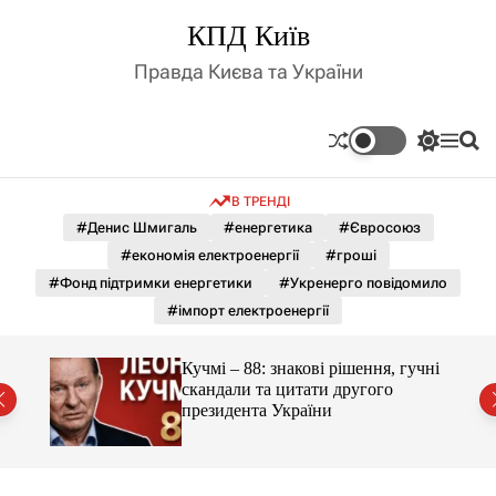
П
КПД Київ
е
р
Правда Києва та України
е
й
т
П
М
П
и
е
е
о
д
р
н
ш
В ТРЕНДІ
е
ю
у
о
м
к
#Денис Шмигаль
#енергетика
#Євросоюз
в
и
м
#економія електроенергії
#гроші
к
і
а
#Фонд підтримки енергетики
#Укренерго повідомило
ч
с
#імпорт електроенергії
к
т
о
у
л
гучні
Кучмі – 88: знакові рішення, гучні
ь
скандали та цитати другого
о
президента України
р
о
в
о
г