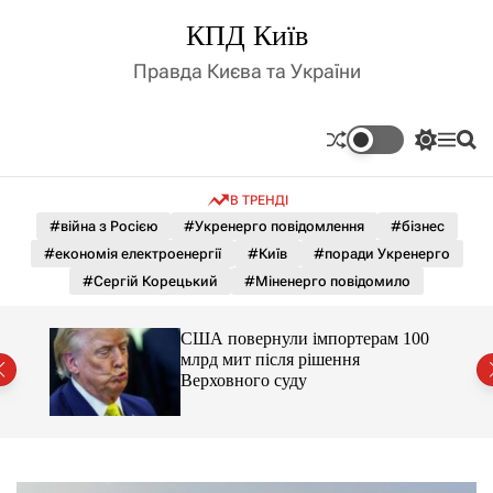
П
КПД Київ
е
р
Правда Києва та України
е
й
т
П
М
П
и
е
е
о
д
р
н
ш
В ТРЕНДІ
е
ю
у
о
м
к
#війна з Росією
#Укренерго повідомлення
#бізнес
в
и
м
#економія електроенергії
#Київ
#поради Укренерго
к
і
а
#Сергій Корецький
#Міненерго повідомило
ч
с
к
т
о
к
США повернули імпортерам 100
у
л
сі
млрд мит після рішення
ь
Верховного суду
о
р
о
в
о
г