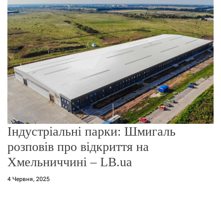
о
р
е
ж
и
м
у
Індустріальні парки: Шмигаль
розповів про відкриття на
Хмельниччині – LB.ua
4 Червня, 2025