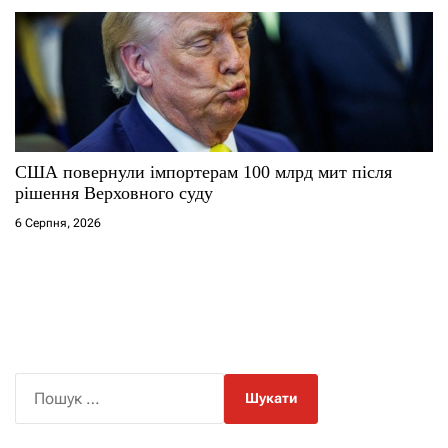
США повернули імпортерам 100 млрд мит після
рішення Верховного суду
6 Серпня, 2026
П
о
ш