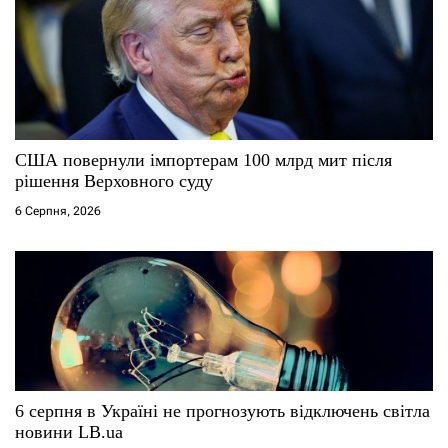
а
п
и
с
США повернули імпортерам 100 млрд мит після
і
рішення Верховного суду
6 Серпня, 2026
в
6 серпня в Україні не прогнозують відключень світла
новини LB.ua