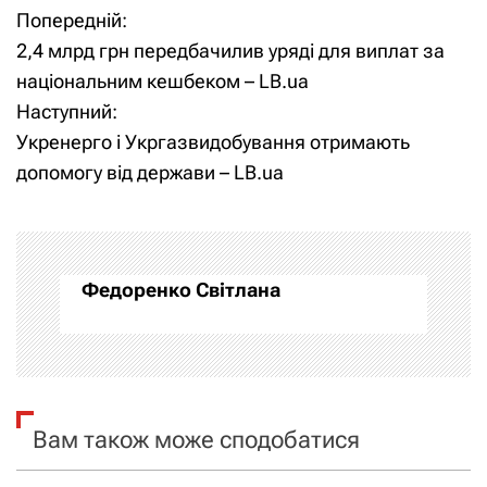
Попередній:
Н
2,4 млрд грн передбачилив уряді для виплат за
а
національним кешбеком – LB.ua
Наступний:
в
Укренерго і Укргазвидобування отримають
і
допомогу від держави – LB.ua
г
а
Федоренко Світлана
ц
і
я
Вам також може сподобатися
з