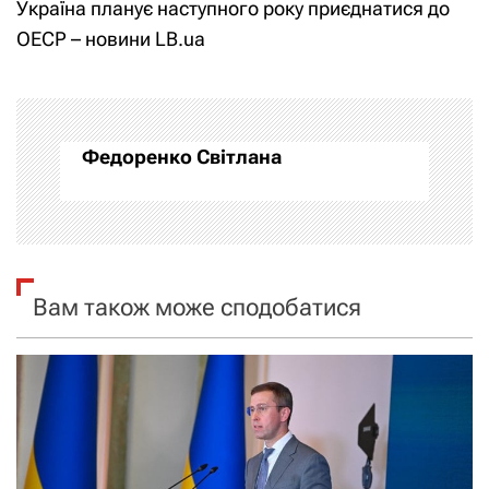
Україна планує наступного року приєднатися до
і
ОЕСР – новини LB.ua
г
а
Федоренко Світлана
ц
і
я
Вам також може сподобатися
з
а
п
и