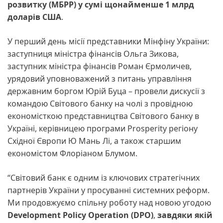
розвитку (МБРР) у сумі щонайменше 1 млрд
доларів США
.
У перший день місії представники Мінфіну України:
заступниця міністра фінансів Ольга Зикова,
заступник міністра фінансів Роман Єрмоличев,
урядовий уповноважений з питань управління
державним боргом Юрій Буца – провели дискусії з
командою Світового банку на чолі з провідною
економісткою представництва Світового банку в
Україні, керівницею програми Prosperity регіону
Східної Європи Ю Мань Лі, а також старшим
економістом Флоріаном Блумом.
“Світовий банк є одним із ключових стратегічних
партнерів України у просуванні системних реформ.
Ми продовжуємо спільну роботу над новою угодою
Development Policy Operation (DPO)
,
завдяки якій