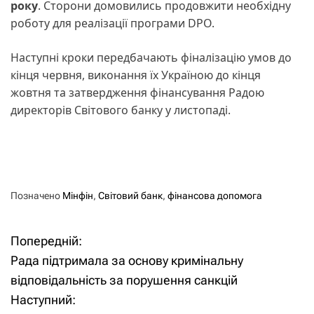
року
. Сторони домовились продовжити необхідну
роботу для реалізації програми DPO.
Наступні кроки передбачають фіналізацію умов до
кінця червня, виконання їх Україною до кінця
жовтня та затвердження фінансування Радою
директорів Світового банку у листопаді.
Позначено
Мінфін
,
Світовий банк
,
фінансова допомога
Попередній:
Н
Рада підтримала за основу кримінальну
а
відповідальність за порушення санкцій
Наступний:
в