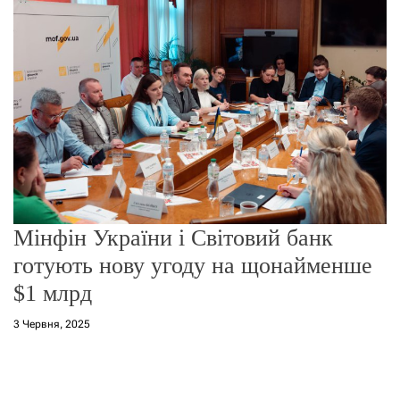
о
р
е
ж
и
м
у
Мінфін України і Світовий банк
готують нову угоду на щонайменше
$1 млрд
3 Червня, 2025