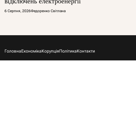
відключень електроенергії
6 Серпня, 2026
Федоренко Світлана
Головна
Економіка
Корупція
Політика
Контакти