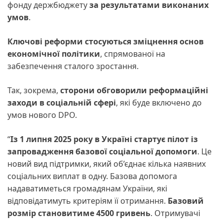
фонду держбюджету
за результатами виконаних
умов
.
Ключові реформи стосуються зміцнення основ
економічної політики
, спрямованої на
забезпечення сталого зростання.
Так, зокрема,
сторони обговорили реформаційні
заходи в соціальній сфері
, які буде включено до
умов нового DPO.
“
Із 1 липня 2025 року в Україні стартує пілот із
запровадження базової соціальної допомоги
. Це
новий вид підтримки, який об’єднає кілька наявних
соціальних виплат в одну. Базова допомога
надаватиметься громадянам України, які
відповідатимуть критеріям її отримання.
Базовий
розмір становитиме 4500 гривень
. Отримувачі